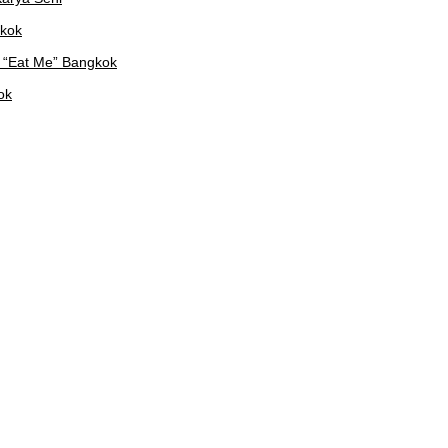
gkok
 “Eat Me” Bangkok
ok