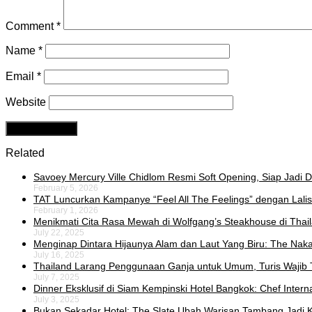
Comment
*
Name
*
Email
*
Website
Related
Savoey Mercury Ville Chidlom Resmi Soft Opening, Siap Jadi De
February 5, 2026
TAT Luncurkan Kampanye “Feel All The Feelings” dengan Lalis
February 1, 2026
Menikmati Cita Rasa Mewah di Wolfgang’s Steakhouse di Thai
July 22, 2025
Menginap Dintara Hijaunya Alam dan Laut Yang Biru: The Naka 
July 16, 2025
Thailand Larang Penggunaan Ganja untuk Umum, Turis Wajib 
July 7, 2025
Dinner Eksklusif di Siam Kempinski Hotel Bangkok: Chef Intern
July 3, 2025
Bukan Sekadar Hotel: The Slate Ubah Warisan Tambang Jadi K