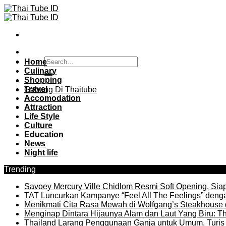
Skip
to
content
Home
Culinary
Shopping
Travel
Gabung Di Thaitube
Accomodation
Attraction
Life Style
Culture
Education
News
Night life
Trending
Savoey Mercury Ville Chidlom Resmi Soft Opening, Siap 
TAT Luncurkan Kampanye “Feel All The Feelings” denga
Menikmati Cita Rasa Mewah di Wolfgang’s Steakhouse 
Menginap Dintara Hijaunya Alam dan Laut Yang Biru: Th
Thailand Larang Penggunaan Ganja untuk Umum, Turis 