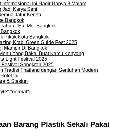
 Internasional Ini Hadir Hanya 8 Malam
 Jadi Karya Seni
Semua Jalur Kereta
use Bangkok
 Tahun, “Eat Me” Bangkok
i Bangkok
uk Pikuk Kota Bangkok
zing Krabi Green Guide Fest 2025
gi Mampir Di Bangkok
n Menu Yang Bakal Buat Kamu Kenyang
a Light Festival 2025
i Festival Songkran 2025
an Tradisi Thailand dengan Sentuhan Modern
otel Ini
ra & Stasiun
tyle":"normal"}
an Barang Plastik Sekali Pakai