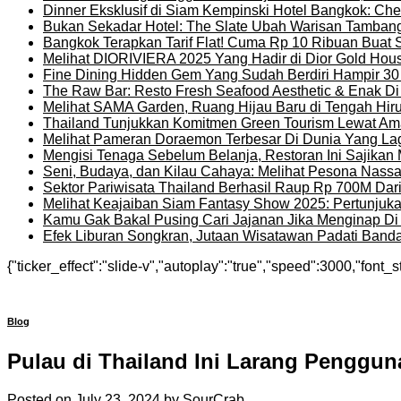
Dinner Eksklusif di Siam Kempinski Hotel Bangkok: Chef
Bukan Sekadar Hotel: The Slate Ubah Warisan Tambang
Bangkok Terapkan Tarif Flat! Cuma Rp 10 Ribuan Buat 
Melihat DIORIVIERA 2025 Yang Hadir di Dior Gold Ho
Fine Dining Hidden Gem Yang Sudah Berdiri Hampir 30
The Raw Bar: Resto Fresh Seafood Aesthetic & Enak D
Melihat SAMA Garden, Ruang Hijau Baru di Tengah Hir
Thailand Tunjukkan Komitmen Green Tourism Lewat Ama
Melihat Pameran Doraemon Terbesar Di Dunia Yang La
Mengisi Tenaga Sebelum Belanja, Restoran Ini Sajika
Seni, Budaya, dan Kilau Cahaya: Melihat Pesona Nassat
Sektor Pariwisata Thailand Berhasil Raup Rp 700M Dar
Melihat Keajaiban Siam Fantasy Show 2025: Pertunjuk
Kamu Gak Bakal Pusing Cari Jajanan Jika Menginap Di H
Efek Liburan Songkran, Jutaan Wisatawan Padati Banda
{"ticker_effect":"slide-v","autoplay":"true","speed":3000,"font_s
Blog
Pulau di Thailand Ini Larang Pengguna
Posted on
July 23, 2024
by
SourCrab