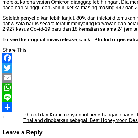
mereka karena varian Omicron dianggap lebih ringan. Dia mende
pada hari Minggu dan Senin, ketika masing-masing 442 dan 3
Setelah penyelidikan lebih lanjut, 80% dari infeksi ditemuka
pariwisata harus secara teratur menyaring karyawan dan pela
2.927 kasus Covid-19 baru dan 18 kematian selama 24 jam t
To see the original news release, click :
Phuket urges extra
Share This
Facebook
Twitter
Email
WhatsApp
Line
Phuket dan Krabi menyambut penerbangan charter 
Share
Thailand dinobatkan sebagai ‘Best Honeymoon Destina
Leave a Reply