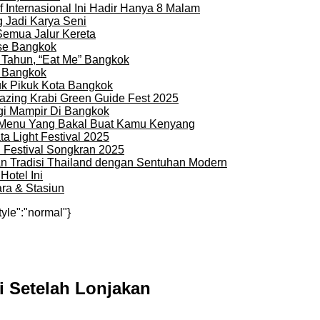
 Internasional Ini Hadir Hanya 8 Malam
 Jadi Karya Seni
Semua Jalur Kereta
use Bangkok
 Tahun, “Eat Me” Bangkok
i Bangkok
uk Pikuk Kota Bangkok
zing Krabi Green Guide Fest 2025
gi Mampir Di Bangkok
n Menu Yang Bakal Buat Kamu Kenyang
a Light Festival 2025
i Festival Songkran 2025
an Tradisi Thailand dengan Sentuhan Modern
otel Ini
ra & Stasiun
tyle":"normal"}
i Setelah Lonjakan