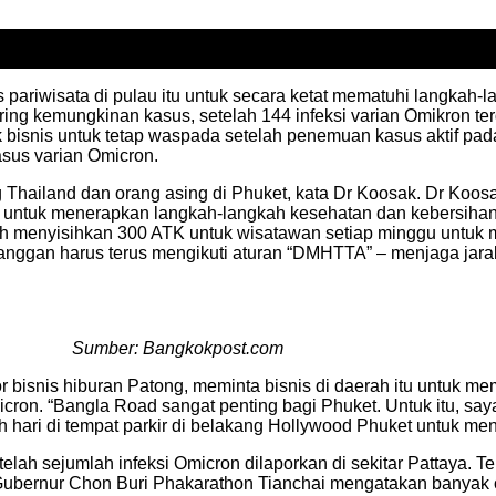
pariwisata di pulau itu untuk secara ketat mematuhi langkah-
ing kemungkinan kasus, setelah 144 infeksi varian Omikron terd
 bisnis untuk tetap waspada setelah penemuan kasus aktif pada
sus varian Omicron.
ng Thailand dan orang asing di Phuket, kata Dr Koosak. Dr Ko
la, untuk menerapkan langkah-langkah kesehatan dan kebersih
lah menyisihkan 300 ATK untuk wisatawan setiap minggu untuk
nggan harus terus mengikuti aturan “DMHTTA” – menjaga jarak,
Sumber: Bangkokpost.com
r bisnis hiburan Patong, meminta bisnis di daerah itu untuk 
icron. “Bangla Road sangat penting bagi Phuket. Untuk itu, say
h hari di tempat parkir di belakang Hollywood Phuket untuk meng
elah sejumlah infeksi Omicron dilaporkan di sekitar Pattaya. T
u. Gubernur Chon Buri Phakarathon Tianchai mengatakan banya