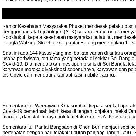
04
Jan
Kantor Kesehatan Masyarakat Phuket mendesak pelaku bisnis 
penggunaan alat uji antigen (ATK) secara teratur untuk menyar
Kookiatkul, kepala kesehatan masyarakat pulau itu, mendesak
Bangla Walking Street, dekat pantai Patong menemukan 11 ka
Saat ini ada 144 kasus yang melibatkan varian di antara ora
usaha pariwisata, terutama yang berada di sekitar Soi Bang
Covid-19. Dia mengatakan meskipun bisnis di Soi Bangla te
karyawan mereka divaksinasi sepenuhnya, karyawan dan pela
tes Covid dan menggunakan aplikasi mobile tracing.
Sementara itu, Weerawich Kruasombat, kepala serikat operato
Covid-19 pemerintah lebih ketat di tengah lonjakan infeksi Om
manajer, dan staf lainnya untuk melakukan tes ATK setiap tuju
Sementara itu, Pantai Bangsaen di Chon Buri menjadi sepi set
bertepatan dengan hari terakhir liburan panjang Tahun Bar