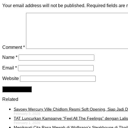
Your email address will not be published.
Required fields are
Comment
*
Name
*
Email
*
Website
Related
Savoey Mercury Ville Chidlom Resmi Soft Opening, Siap Jadi De
February 5, 2026
TAT Luncurkan Kampanye “Feel All The Feelings” dengan Lalis
February 1, 2026
Menikmati Cita Rasa Mewah di Wolfgang’s Steakhouse di Thai