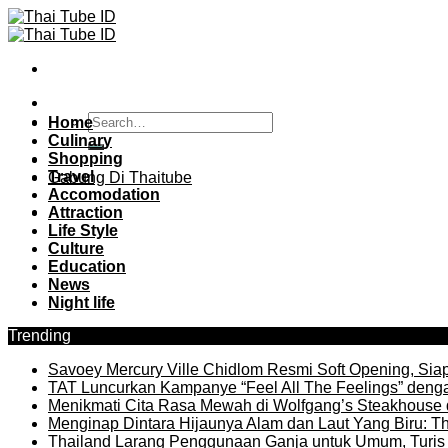
Skip
to
content
Home
Culinary
Shopping
Travel
Gabung Di Thaitube
Accomodation
Attraction
Life Style
Culture
Education
News
Night life
Trending
Savoey Mercury Ville Chidlom Resmi Soft Opening, Siap 
TAT Luncurkan Kampanye “Feel All The Feelings” denga
Menikmati Cita Rasa Mewah di Wolfgang’s Steakhouse 
Menginap Dintara Hijaunya Alam dan Laut Yang Biru: Th
Thailand Larang Penggunaan Ganja untuk Umum, Turis 