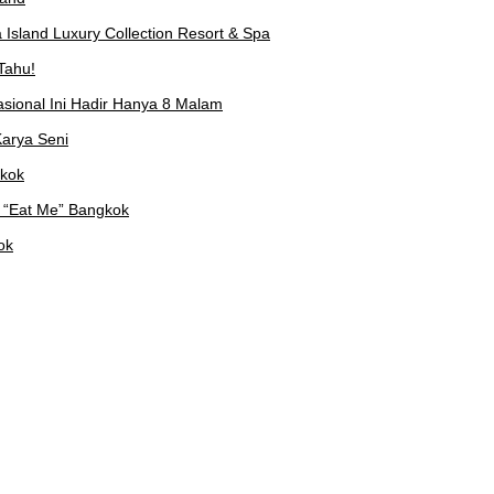
Island Luxury Collection Resort & Spa
Tahu!
asional Ini Hadir Hanya 8 Malam
arya Seni
gkok
 “Eat Me” Bangkok
ok