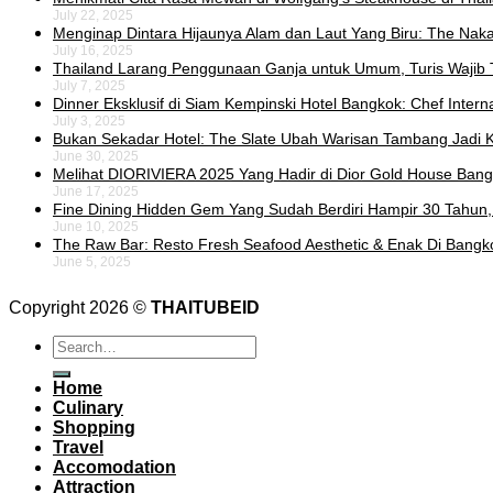
July 22, 2025
Menginap Dintara Hijaunya Alam dan Laut Yang Biru: The Naka 
July 16, 2025
Thailand Larang Penggunaan Ganja untuk Umum, Turis Wajib 
July 7, 2025
Dinner Eksklusif di Siam Kempinski Hotel Bangkok: Chef Intern
July 3, 2025
Bukan Sekadar Hotel: The Slate Ubah Warisan Tambang Jadi K
June 30, 2025
Melihat DIORIVIERA 2025 Yang Hadir di Dior Gold House Ban
June 17, 2025
Fine Dining Hidden Gem Yang Sudah Berdiri Hampir 30 Tahun,
June 10, 2025
The Raw Bar: Resto Fresh Seafood Aesthetic & Enak Di Bangk
June 5, 2025
Copyright 2026 ©
THAITUBEID
Home
Culinary
Shopping
Travel
Accomodation
Attraction