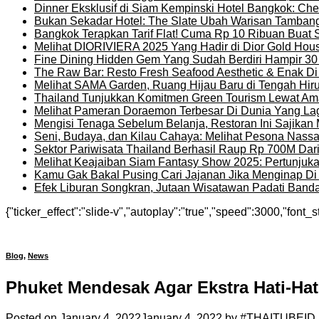
Dinner Eksklusif di Siam Kempinski Hotel Bangkok: Chef
Bukan Sekadar Hotel: The Slate Ubah Warisan Tambang
Bangkok Terapkan Tarif Flat! Cuma Rp 10 Ribuan Buat 
Melihat DIORIVIERA 2025 Yang Hadir di Dior Gold Ho
Fine Dining Hidden Gem Yang Sudah Berdiri Hampir 30
The Raw Bar: Resto Fresh Seafood Aesthetic & Enak D
Melihat SAMA Garden, Ruang Hijau Baru di Tengah Hir
Thailand Tunjukkan Komitmen Green Tourism Lewat Ama
Melihat Pameran Doraemon Terbesar Di Dunia Yang La
Mengisi Tenaga Sebelum Belanja, Restoran Ini Sajika
Seni, Budaya, dan Kilau Cahaya: Melihat Pesona Nassat
Sektor Pariwisata Thailand Berhasil Raup Rp 700M Dar
Melihat Keajaiban Siam Fantasy Show 2025: Pertunjuk
Kamu Gak Bakal Pusing Cari Jajanan Jika Menginap Di H
Efek Liburan Songkran, Jutaan Wisatawan Padati Banda
{"ticker_effect":"slide-v","autoplay":"true","speed":3000,"font_s
Blog
,
News
Phuket Mendesak Agar Ekstra Hati-Hat
Posted on
January 4, 2022
January 4, 2022
by
#THAITUBEID