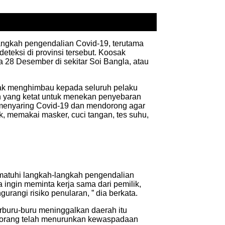
langkah pengendalian Covid-19, terutama
eteksi di provinsi tersebut. Koosak
 28 Desember di sekitar Soi Bangla, atau
osak menghimbau kepada seluruh pelaku
an yang ketat untuk menekan penyebaran
 menyaring Covid-19 dan mendorong agar
 memakai masker, cuci tangan, tes suhu,
mematuhi langkah-langkah pengendalian
a ingin meminta kerja sama dari pemilik,
urangi risiko penularan, ” dia berkata.
erburu-buru meninggalkan daerah itu
k orang telah menurunkan kewaspadaan