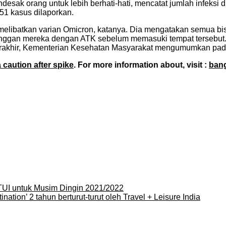
sak orang untuk lebih berhati-hati, mencatat jumlah infeksi di 
51 kasus dilaporkan.
n melibatkan varian Omicron, katanya. Dia mengatakan semua bis
nggan mereka dengan ATK sebelum memasuki tempat tersebut. Ji
erakhir, Kementerian Kesehatan Masyarakat mengumumkan pada
 caution after spike
. For more information about, visit :
ban
TUI untuk Musim Dingin 2021/2022
tion’ 2 tahun berturut-turut oleh Travel + Leisure India