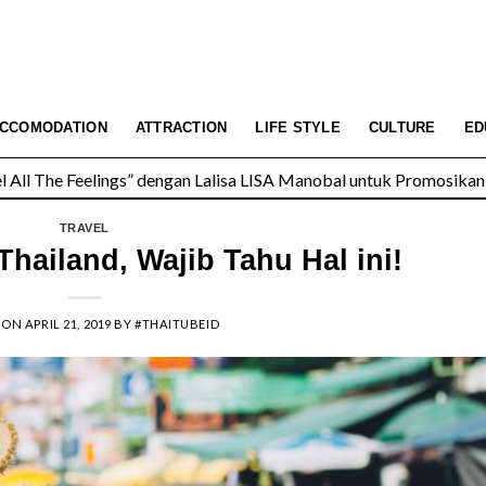
All The Feelings” dengan Lalisa LISA Manobal untuk Promosikan 
CCOMODATION
ATTRACTION
LIFE STYLE
CULTURE
ED
 Wolfgang’s Steakhouse di Thailand
TRAVEL
Thailand, Wajib Tahu Hal ini!
 ON
APRIL 21, 2019
BY
#THAITUBEID