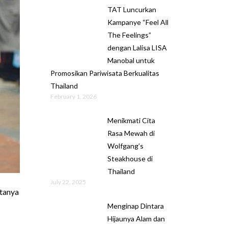
TAT Luncurkan
Kampanye “Feel All
The Feelings”
dengan Lalisa LISA
Manobal untuk
Promosikan Pariwisata Berkualitas
Thailand
February 1, 2026
Menikmati Cita
Rasa Mewah di
Wolfgang’s
Steakhouse di
Thailand
July 22, 2025
otanya
Menginap Dintara
Hijaunya Alam dan