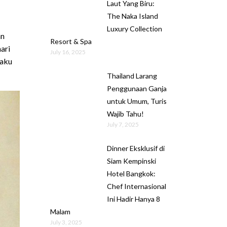
Laut Yang Biru:
The Naka Island
Luxury Collection
an
Resort & Spa
ari
July 16, 2025
laku
Thailand Larang
Penggunaan Ganja
untuk Umum, Turis
Wajib Tahu!
July 7, 2025
Dinner Eksklusif di
Siam Kempinski
Hotel Bangkok:
Chef Internasional
Ini Hadir Hanya 8
Malam
July 3, 2025