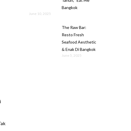
Tahun, “Eat Me”
Bangkok
June 10, 2025
The Raw Bar:
Resto Fresh
Seafood Aesthetic
& Enak Di Bangkok
June 5, 2025
i
Tak