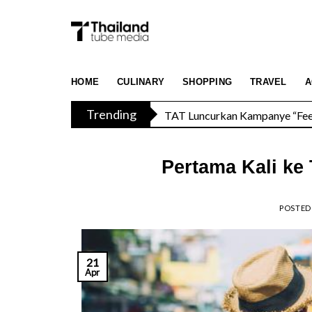
Skip
to
content
TAT Luncurkan Kampanye “Feel 
HOME
CULINARY
SHOPPING
TRAVEL
A
Trending
Menikmati Cita Rasa Mewah di
Pertama Kali ke 
POSTED
21
Apr