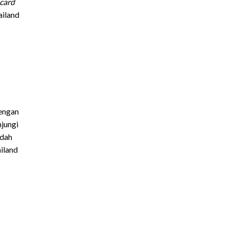
card
ailand
dengan
njungi
adah
iland