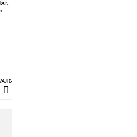
bur,
n
WAJIB