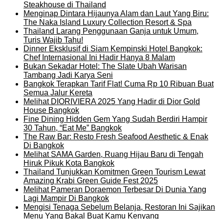
Steakhouse di Thailand
Menginap Dintara Hijaunya Alam dan Laut Yang Biru:
The Naka Island Luxury Collection Resort & Spa
Thailand Larang Penggunaan Ganja untuk Umum,
Turis Wajib Tahu!
Dinner Eksklusif di Siam Kempinski Hotel Bangkok:
Chef Internasional Ini Hadir Hanya 8 Malam
Bukan Sekadar Hotel: The Slate Ubah Warisan
Tambang Jadi Karya Seni
Bangkok Terapkan Tarif Flat! Cuma Rp 10 Ribuan Buat
Semua Jalur Kereta
Melihat DIORIVIERA 2025 Yang Hadir di Dior Gold
House Bangkok
Fine Dining Hidden Gem Yang Sudah Berdiri Hampir
30 Tahun, “Eat Me” Bangkok
The Raw Bar: Resto Fresh Seafood Aesthetic & Enak
Di Bangkok
Melihat SAMA Garden, Ruang Hijau Baru di Tengah
Hiruk Pikuk Kota Bangkok
Thailand Tunjukkan Komitmen Green Tourism Lewat
Amazing Krabi Green Guide Fest 2025
Melihat Pameran Doraemon Terbesar Di Dunia Yang
Lagi Mampir Di Bangkok
Mengisi Tenaga Sebelum Belanja, Restoran Ini Sajikan
Menu Yang Bakal Buat Kamu Kenyang