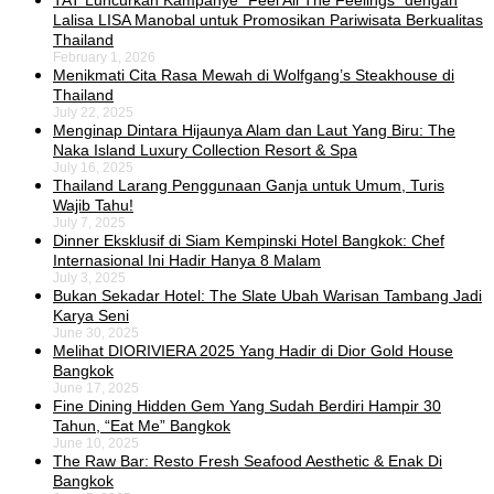
TAT Luncurkan Kampanye “Feel All The Feelings” dengan
Lalisa LISA Manobal untuk Promosikan Pariwisata Berkualitas
Thailand
February 1, 2026
Menikmati Cita Rasa Mewah di Wolfgang’s Steakhouse di
Thailand
July 22, 2025
Menginap Dintara Hijaunya Alam dan Laut Yang Biru: The
Naka Island Luxury Collection Resort & Spa
July 16, 2025
Thailand Larang Penggunaan Ganja untuk Umum, Turis
Wajib Tahu!
July 7, 2025
Dinner Eksklusif di Siam Kempinski Hotel Bangkok: Chef
Internasional Ini Hadir Hanya 8 Malam
July 3, 2025
Bukan Sekadar Hotel: The Slate Ubah Warisan Tambang Jadi
Karya Seni
June 30, 2025
Melihat DIORIVIERA 2025 Yang Hadir di Dior Gold House
Bangkok
June 17, 2025
Fine Dining Hidden Gem Yang Sudah Berdiri Hampir 30
Tahun, “Eat Me” Bangkok
June 10, 2025
The Raw Bar: Resto Fresh Seafood Aesthetic & Enak Di
Bangkok