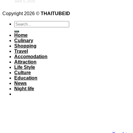
June 5, 2025
Copyright 2026 ©
THAITUBEID
Home
Culinary
Shopping
Travel
Accomodation
Attraction
Life Style
Culture
Education
News
Night life