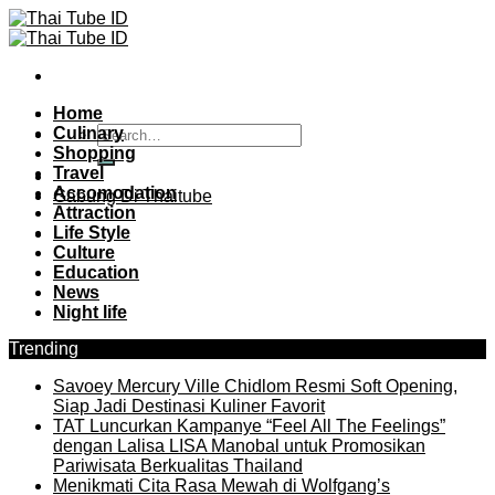
Skip
to
content
Home
Culinary
Shopping
Travel
Accomodation
Gabung Di Thaitube
Attraction
Life Style
Culture
Education
News
Night life
Trending
Savoey Mercury Ville Chidlom Resmi Soft Opening,
Siap Jadi Destinasi Kuliner Favorit
TAT Luncurkan Kampanye “Feel All The Feelings”
dengan Lalisa LISA Manobal untuk Promosikan
Pariwisata Berkualitas Thailand
Menikmati Cita Rasa Mewah di Wolfgang’s