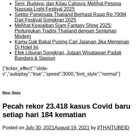
Seni, Budaya, dan Kilau Cahaya: Melihat Pesona
Nassata Light Festival 2025
Sektor Pariwisata Thailand Berhasil Raup Rp 700M
Dari Festival Songkran 2025
Melihat Keajaiban Siam Fantasy Show 2025:
Pertunjukan Tradisi Thailand dengan Sentuhan
Modern
Kamu Gak Bakal Pusing Cari Jajanan Jika Menginap
Di Hotel Ini
Efek Liburan Songkran, Jutaan Wisatawan Padati
Bandara & Stasiun
{"ticker_effect":"slide-
v","autoplay":"true","speed":3000,"font_style":"normal"}
Blog
,
News
Pecah rekor 23.418 kasus Covid baru
setiap hari 184 kematian
Posted on
July 30, 2021
August 19, 2021
by
#THAITUBEID