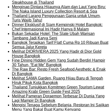
Steakhouse di Thailand
Menginap Dintara Hijaunya Alam dan Laut Yang Biru:
The Naka Island Luxury Collection Resort & Spa
Thailand Larang Penggunaan Ganja untuk Umum,
Turis Wajib Tahu!
Dinner Eksklusif di Siam Kempinski Hotel Bangkok:
Chef Internasional Ini Hadir Hanya 8 Malam
Bukan Sekadar Hotel: The Slate Ubah Warisan
Tambang Jadi Karya Seni
Bangkok Terapkan Tarif Flat! Cuma Rp 10 Ribuan Buat
Semua Jalur Kereta
Melihat DIORIVIERA 2025 Yang Hadir di Dior Gold
House Bangkok
Fine Dining Hidden Gem Yang Sudah Berdiri Hampir
30 Tahun, “Eat Me” Bangkok
The Raw Bar: Resto Fresh Seafood Aesthetic & Enak
Di Bangkok
Melihat SAMA Garden, Ruang Hijau Baru di Tengah
Hiruk Pikuk Kota Bangkok
Thailand Tunjukkan Komitmen Green Tourism Lewat
Amazing Krabi Green Guide Fest 2025
Melihat Pameran Doraemon Terbesar Di Dunia Yang
Lagi Mampir Di Bangkok
Mengisi Tenaga Sebelum Belanja, Restoran Ini Sajikan
Menu Yang Bakal Buat Kamu Kenyang