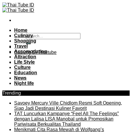
Skip
to
content
Home
Culinary
Shopping
Travel
Accomodation
Gabung Di Thaitube
Attraction
Life Style
Culture
Education
News
Night life
Trending
Savoey Mercury Ville Chidlom Resmi Soft Opening,
Siap Jadi Destinasi Kuliner Favorit
TAT Luncurkan Kampanye “Feel All The Feelings”
dengan Lalisa LISA Manobal untuk Promosikan
Pariwisata Berkualitas Thailand
Menikmati Cita Rasa Mewah di Wolfgang’s