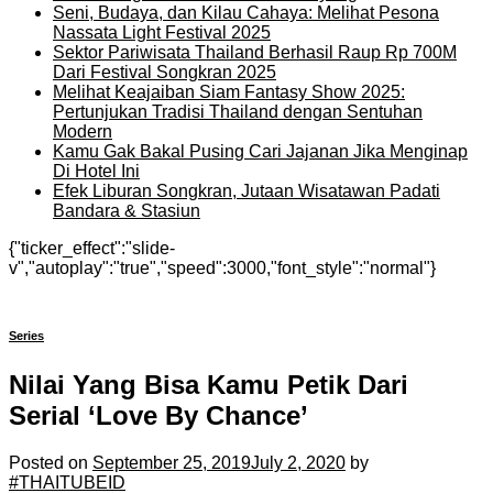
Seni, Budaya, dan Kilau Cahaya: Melihat Pesona
Nassata Light Festival 2025
Sektor Pariwisata Thailand Berhasil Raup Rp 700M
Dari Festival Songkran 2025
Melihat Keajaiban Siam Fantasy Show 2025:
Pertunjukan Tradisi Thailand dengan Sentuhan
Modern
Kamu Gak Bakal Pusing Cari Jajanan Jika Menginap
Di Hotel Ini
Efek Liburan Songkran, Jutaan Wisatawan Padati
Bandara & Stasiun
{"ticker_effect":"slide-
v","autoplay":"true","speed":3000,"font_style":"normal"}
Series
Nilai Yang Bisa Kamu Petik Dari
Serial ‘Love By Chance’
Posted on
September 25, 2019
July 2, 2020
by
#THAITUBEID