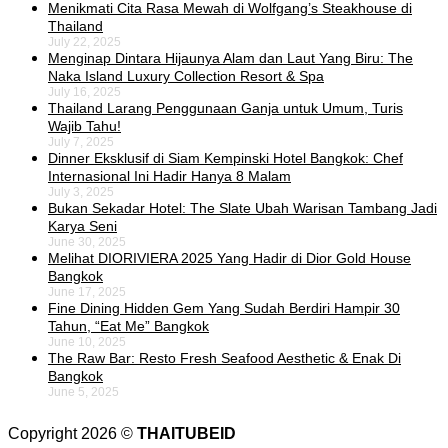
Menikmati Cita Rasa Mewah di Wolfgang’s Steakhouse di
Thailand
July 22, 2025
Menginap Dintara Hijaunya Alam dan Laut Yang Biru: The
Naka Island Luxury Collection Resort & Spa
July 16, 2025
Thailand Larang Penggunaan Ganja untuk Umum, Turis
Wajib Tahu!
July 7, 2025
Dinner Eksklusif di Siam Kempinski Hotel Bangkok: Chef
Internasional Ini Hadir Hanya 8 Malam
July 3, 2025
Bukan Sekadar Hotel: The Slate Ubah Warisan Tambang Jadi
Karya Seni
June 30, 2025
Melihat DIORIVIERA 2025 Yang Hadir di Dior Gold House
Bangkok
June 17, 2025
Fine Dining Hidden Gem Yang Sudah Berdiri Hampir 30
Tahun, “Eat Me” Bangkok
June 10, 2025
The Raw Bar: Resto Fresh Seafood Aesthetic & Enak Di
Bangkok
June 5, 2025
Copyright 2026 ©
THAITUBEID