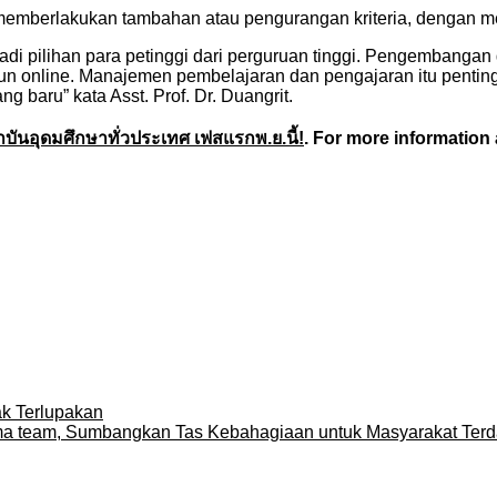
pat memberlakukan tambahan atau pengurangan kriteria, dengan
di pilihan para petinggi dari perguruan tinggi. Pengembangan
upun online. Manajemen pembelajaran dan pengajaran itu pentin
g baru” kata Asst. Prof. Dr. Duangrit.
บันอุดมศึกษาทั่วประเทศ เฟสแรกพ.ย.นี้!
. For more information a
ak Terlupakan
sama team, Sumbangkan Tas Kebahagiaan untuk Masyarakat Ter