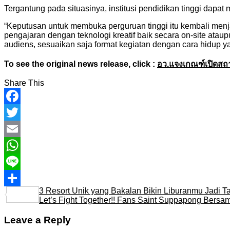
Tergantung pada situasinya, institusi pendidikan tinggi da
“Keputusan untuk membuka perguruan tinggi itu kembali menja
pengajaran dengan teknologi kreatif baik secara on-site ata
audiens, sesuaikan saja format kegiatan dengan cara hidup yan
To see the original news release, click :
อว.แจงเกณฑ์เปิดสถา
Share This
Facebook
Twitter
Email
WhatsApp
Line
3 Resort Unik yang Bakalan Bikin Liburanmu Jadi T
Share
Let’s Fight Together!! Fans Saint Suppapong Ber
Leave a Reply