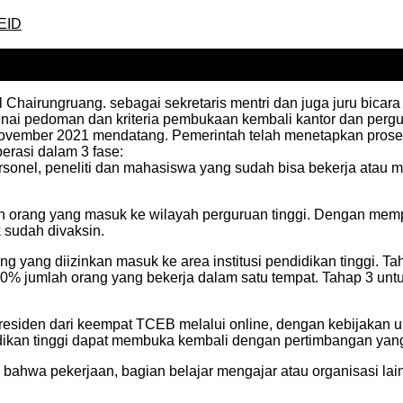
EID
l Chairungruang. sebagai sekretaris mentri dan juga juru bicara
nai pedoman dan kriteria pembukaan kembali kantor dan perg
November 2021 mendatang. Pemerintah telah menetapkan prose
erasi dalam 3 fase:
onel, peneliti dan mahasiswa yang sudah bisa bekerja atau m
 orang yang masuk ke wilayah perguruan tinggi. Dengan mem
 sudah divaksin.
 yang diizinkan masuk ke area institusi pendidikan tinggi. Tah
 50% jumlah orang yang bekerja dalam satu tempat. Tahap 3 un
Presiden dari keempat TCEB melalui online, dengan kebijaka
ikan tinggi dapat membuka kembali dengan pertimbangan yang
 bahwa pekerjaan, bagian belajar mengajar atau organisasi la