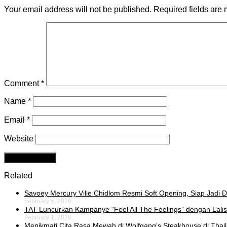
Your email address will not be published.
Required fields are
Comment
*
Name
*
Email
*
Website
Related
Savoey Mercury Ville Chidlom Resmi Soft Opening, Siap Jadi De
February 5, 2026
TAT Luncurkan Kampanye “Feel All The Feelings” dengan Lalis
February 1, 2026
Menikmati Cita Rasa Mewah di Wolfgang’s Steakhouse di Thai