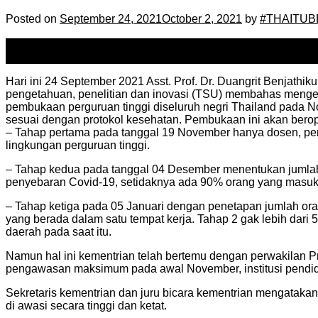
Posted on
September 24, 2021
October 2, 2021
by
#THAITUB
24
Sep
Hari ini 24 September 2021 Asst. Prof. Dr. Duangrit Benjathiku
pengetahuan, penelitian dan inovasi (TSU) membahas menge
pembukaan perguruan tinggi diseluruh negri Thailand pada 
sesuai dengan protokol kesehatan. Pembukaan ini akan berop
– Tahap pertama pada tanggal 19 November hanya dosen, pers
lingkungan perguruan tinggi.
– Tahap kedua pada tanggal 04 Desember menentukan jumlah
penyebaran Covid-19, setidaknya ada 90% orang yang masuk
– Tahap ketiga pada 05 Januari dengan penetapan jumlah orang
yang berada dalam satu tempat kerja. Tahap 2 gak lebih dari
daerah pada saat itu.
Namun hal ini kementrian telah bertemu dengan perwakilan 
pengawasan maksimum pada awal November, institusi pendid
Sekretaris kementrian dan juru bicara kementrian mengatakan
di awasi secara tinggi dan ketat.