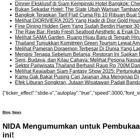
Dinner Eksklusif di Siam Kempinski Hotel Bangkok: Chef
Bukan Sekadar Hotel: The Slate Ubah Warisan Tambang
Bangkok Terapkan Tarif Flat! Cuma Rp 10 Ribuan Buat 
Melihat DIORIVIERA 2025 Yang Hadir di Dior Gold Ho
Fine Dining Hidden Gem Yang Sudah Berdiri Hampir 30
The Raw Bar: Resto Fresh Seafood Aesthetic & Enak D
Melihat SAMA Garden, Ruang Hijau Baru di Tengah Hir
Thailand Tunjukkan Komitmen Green Tourism Lewat Ama
Melihat Pameran Doraemon Terbesar Di Dunia Yang La
Mengisi Tenaga Sebelum Belanja, Restoran Ini Sajika
Seni, Budaya, dan Kilau Cahaya: Melihat Pesona Nassat
Sektor Pariwisata Thailand Berhasil Raup Rp 700M Dar
Melihat Keajaiban Siam Fantasy Show 2025: Pertunjuk
Kamu Gak Bakal Pusing Cari Jajanan Jika Menginap Di H
Efek Liburan Songkran, Jutaan Wisatawan Padati Banda
{"ticker_effect":"slide-v","autoplay":"true","speed":3000,"font_s
Blog
,
News
NIDA Mengumumkan untuk Pembukaan 
ini!