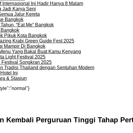
 Internasional Ini Hadir Hanya 8 Malam
 Jadi Karya Seni
Semua Jalur Kereta
use Bangkok
 Tahun, “Eat Me” Bangkok
i Bangkok
uk Pikuk Kota Bangkok
zing Krabi Green Guide Fest 2025
gi Mampir Di Bangkok
n Menu Yang Bakal Buat Kamu Kenyang
a Light Festival 2025
i Festival Songkran 2025
an Tradisi Thailand dengan Sentuhan Modern
otel Ini
ra & Stasiun
tyle":"normal"}
Kembali Perguruan Tinggi Tahap Per