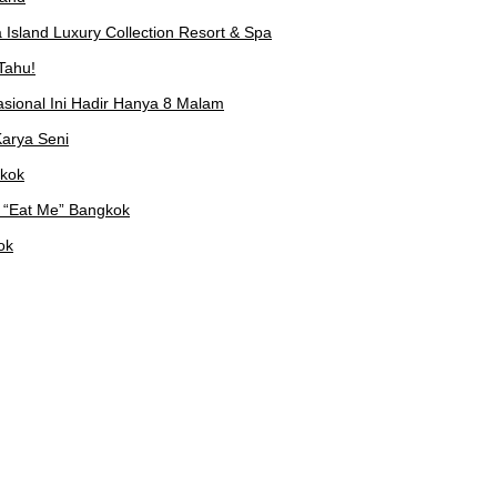
Island Luxury Collection Resort & Spa
Tahu!
asional Ini Hadir Hanya 8 Malam
arya Seni
gkok
 “Eat Me” Bangkok
ok