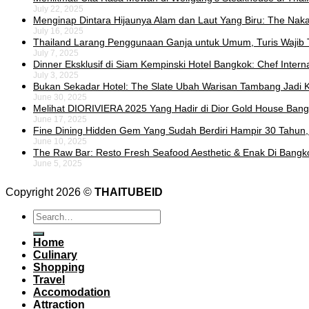
July 22, 2025
Menginap Dintara Hijaunya Alam dan Laut Yang Biru: The Naka 
July 16, 2025
Thailand Larang Penggunaan Ganja untuk Umum, Turis Wajib 
July 7, 2025
Dinner Eksklusif di Siam Kempinski Hotel Bangkok: Chef Intern
July 3, 2025
Bukan Sekadar Hotel: The Slate Ubah Warisan Tambang Jadi K
June 30, 2025
Melihat DIORIVIERA 2025 Yang Hadir di Dior Gold House Ban
June 17, 2025
Fine Dining Hidden Gem Yang Sudah Berdiri Hampir 30 Tahun,
June 10, 2025
The Raw Bar: Resto Fresh Seafood Aesthetic & Enak Di Bangk
June 5, 2025
Copyright 2026 ©
THAITUBEID
Home
Culinary
Shopping
Travel
Accomodation
Attraction