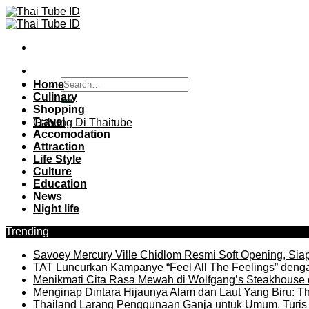
Skip
to
content
Home
Culinary
Shopping
Travel
Gabung Di Thaitube
Accomodation
Attraction
Life Style
Culture
Education
News
Night life
Trending
Savoey Mercury Ville Chidlom Resmi Soft Opening, Siap 
TAT Luncurkan Kampanye “Feel All The Feelings” denga
Menikmati Cita Rasa Mewah di Wolfgang’s Steakhouse 
Menginap Dintara Hijaunya Alam dan Laut Yang Biru: Th
Thailand Larang Penggunaan Ganja untuk Umum, Turis 