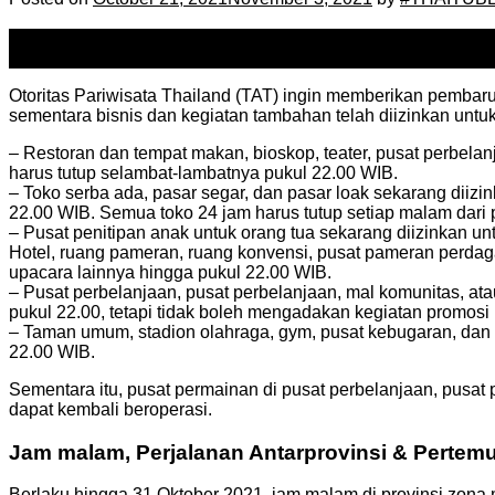
21
Oct
Otoritas Pariwisata Thailand (TAT) ingin memberikan pembar
sementara bisnis dan kegiatan tambahan telah diizinkan untuk 
– Restoran dan tempat makan, bioskop, teater, pusat perbela
harus tutup selambat-lambatnya pukul 22.00 WIB.
– Toko serba ada, pasar segar, dan pasar loak sekarang diiz
22.00 WIB. Semua toko 24 jam harus tutup setiap malam dari 
– Pusat penitipan anak untuk orang tua sekarang diizinkan un
Hotel, ruang pameran, ruang konvensi, pusat pameran perdagan
upacara lainnya hingga pukul 22.00 WIB.
– Pusat perbelanjaan, pusat perbelanjaan, mal komunitas, ata
pukul 22.00, tetapi tidak boleh mengadakan kegiatan promosi
– Taman umum, stadion olahraga, gym, pusat kebugaran, dan se
22.00 WIB.
Sementara itu, pusat permainan di pusat perbelanjaan, pusat 
dapat kembali beroperasi.
Jam malam, Perjalanan Antarprovinsi & Pertem
Berlaku hingga 31 Oktober 2021, jam malam di provinsi zona m