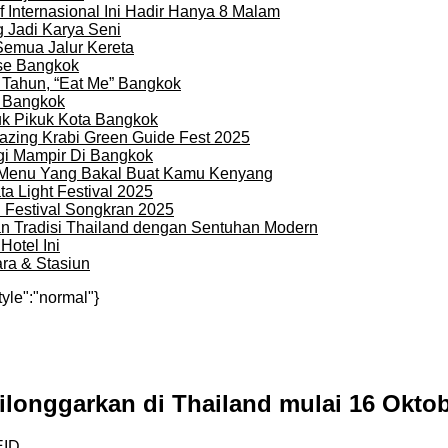
 Internasional Ini Hadir Hanya 8 Malam
 Jadi Karya Seni
Semua Jalur Kereta
use Bangkok
 Tahun, “Eat Me” Bangkok
i Bangkok
uk Pikuk Kota Bangkok
zing Krabi Green Guide Fest 2025
gi Mampir Di Bangkok
n Menu Yang Bakal Buat Kamu Kenyang
a Light Festival 2025
i Festival Songkran 2025
an Tradisi Thailand dengan Sentuhan Modern
otel Ini
ra & Stasiun
tyle":"normal"}
longgarkan di Thailand mulai 16 Oktob
EID