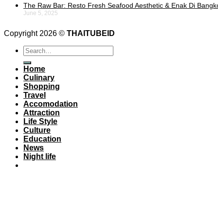
The Raw Bar: Resto Fresh Seafood Aesthetic & Enak Di Bangk
June 5, 2025
Copyright 2026 ©
THAITUBEID
Home
Culinary
Shopping
Travel
Accomodation
Attraction
Life Style
Culture
Education
News
Night life