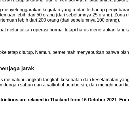
g menyelenggarakan kegiatan yang rentan terhadap penyebaran p
rtemuan lebih dari 50 orang (dari sebelumnya 25 orang). Zona 
rtemuan lebih dari 200 orang (dari sebelumnya 100 orang).
pat melanjutkan operasi normal tetapi harus menerapkan langka
aoke tetap ditutup. Namun, pemerintah menyebutkan bahwa bisn
menjaga jarak
terus mematuhi langkah-langkah kesehatan dan keselamatan yang
gan dengan sabun dan air/alkohol pembersih, dan menghindari k
rictions are relaxed in Thailand from 16 October 2021
. For