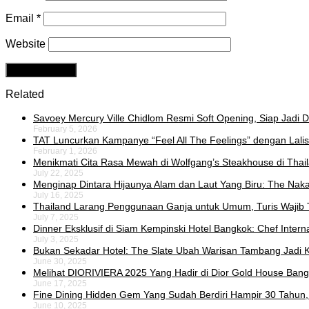
Email
*
Website
Related
Savoey Mercury Ville Chidlom Resmi Soft Opening, Siap Jadi De
February 5, 2026
TAT Luncurkan Kampanye “Feel All The Feelings” dengan Lalis
February 1, 2026
Menikmati Cita Rasa Mewah di Wolfgang’s Steakhouse di Thai
July 22, 2025
Menginap Dintara Hijaunya Alam dan Laut Yang Biru: The Naka 
July 16, 2025
Thailand Larang Penggunaan Ganja untuk Umum, Turis Wajib 
July 7, 2025
Dinner Eksklusif di Siam Kempinski Hotel Bangkok: Chef Intern
July 3, 2025
Bukan Sekadar Hotel: The Slate Ubah Warisan Tambang Jadi K
June 30, 2025
Melihat DIORIVIERA 2025 Yang Hadir di Dior Gold House Ban
June 17, 2025
Fine Dining Hidden Gem Yang Sudah Berdiri Hampir 30 Tahun,
June 10, 2025