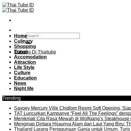
Skip
to
content
Home
Culinary
Shopping
Travel
Gabung Di Thaitube
Accomodation
Attraction
Life Style
Culture
Education
News
Night life
Trending
Savoey Mercury Ville Chidlom Resmi Soft Opening, Siap 
TAT Luncurkan Kampanye “Feel All The Feelings” denga
Menikmati Cita Rasa Mewah di Wolfgang’s Steakhouse 
Menginap Dintara Hijaunya Alam dan Laut Yang Biru: Th
Thailand Larang Penggunaan Ganja untuk Umum, Turis 