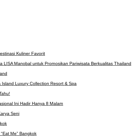
stinasi Kuliner Favorit
a LISA Manobal untuk Promosikan Pariwisata Berkualitas Thailand
land
Island Luxury Collection Resort & Spa
Tahu!
asional Ini Hadir Hanya 8 Malam
arya Seni
gkok
 “Eat Me” Bangkok