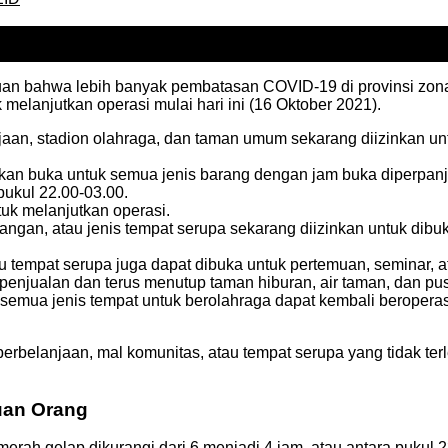
uan bahwa lebih banyak pembatasan COVID-19 di provinsi zona
melanjutkan operasi mulai hari ini (16 Oktober 2021).
njaan, stadion olahraga, dan taman umum sekarang diizinkan un
inkan buka untuk semua jenis barang dengan jam buka diperpanj
pukul 22.00-03.00.
tuk melanjutkan operasi.
gan, atau jenis tempat serupa sekarang diizinkan untuk dibuka
u tempat serupa juga dapat dibuka untuk pertemuan, seminar, a
 penjualan dan terus menutup taman hiburan, air taman, dan pu
mua jenis tempat untuk berolahraga dapat kembali beroperasi se
perbelanjaan, mal komunitas, atau tempat serupa yang tidak ter
uan Orang
erah gelap dikurangi dari 6 menjadi 4 jam, atau antara pukul 2