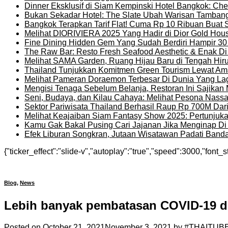
Dinner Eksklusif di Siam Kempinski Hotel Bangkok: Chef
Bukan Sekadar Hotel: The Slate Ubah Warisan Tambang
Bangkok Terapkan Tarif Flat! Cuma Rp 10 Ribuan Buat 
Melihat DIORIVIERA 2025 Yang Hadir di Dior Gold Ho
Fine Dining Hidden Gem Yang Sudah Berdiri Hampir 30
The Raw Bar: Resto Fresh Seafood Aesthetic & Enak D
Melihat SAMA Garden, Ruang Hijau Baru di Tengah Hir
Thailand Tunjukkan Komitmen Green Tourism Lewat Ama
Melihat Pameran Doraemon Terbesar Di Dunia Yang La
Mengisi Tenaga Sebelum Belanja, Restoran Ini Sajika
Seni, Budaya, dan Kilau Cahaya: Melihat Pesona Nassat
Sektor Pariwisata Thailand Berhasil Raup Rp 700M Dar
Melihat Keajaiban Siam Fantasy Show 2025: Pertunjuk
Kamu Gak Bakal Pusing Cari Jajanan Jika Menginap Di H
Efek Liburan Songkran, Jutaan Wisatawan Padati Banda
{"ticker_effect":"slide-v","autoplay":"true","speed":3000,"font_s
Blog
,
News
Lebih banyak pembatasan COVID-19 di
Posted on
October 21, 2021
November 3, 2021
by
#THAITUB