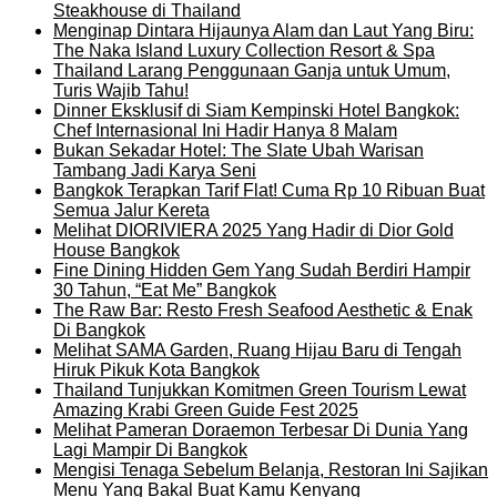
Steakhouse di Thailand
Menginap Dintara Hijaunya Alam dan Laut Yang Biru:
The Naka Island Luxury Collection Resort & Spa
Thailand Larang Penggunaan Ganja untuk Umum,
Turis Wajib Tahu!
Dinner Eksklusif di Siam Kempinski Hotel Bangkok:
Chef Internasional Ini Hadir Hanya 8 Malam
Bukan Sekadar Hotel: The Slate Ubah Warisan
Tambang Jadi Karya Seni
Bangkok Terapkan Tarif Flat! Cuma Rp 10 Ribuan Buat
Semua Jalur Kereta
Melihat DIORIVIERA 2025 Yang Hadir di Dior Gold
House Bangkok
Fine Dining Hidden Gem Yang Sudah Berdiri Hampir
30 Tahun, “Eat Me” Bangkok
The Raw Bar: Resto Fresh Seafood Aesthetic & Enak
Di Bangkok
Melihat SAMA Garden, Ruang Hijau Baru di Tengah
Hiruk Pikuk Kota Bangkok
Thailand Tunjukkan Komitmen Green Tourism Lewat
Amazing Krabi Green Guide Fest 2025
Melihat Pameran Doraemon Terbesar Di Dunia Yang
Lagi Mampir Di Bangkok
Mengisi Tenaga Sebelum Belanja, Restoran Ini Sajikan
Menu Yang Bakal Buat Kamu Kenyang