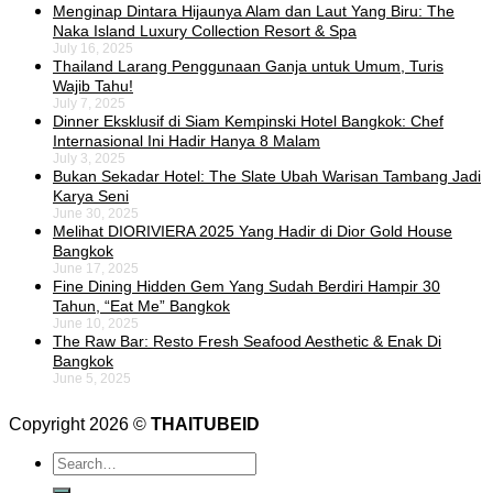
Menginap Dintara Hijaunya Alam dan Laut Yang Biru: The
Naka Island Luxury Collection Resort & Spa
July 16, 2025
Thailand Larang Penggunaan Ganja untuk Umum, Turis
Wajib Tahu!
July 7, 2025
Dinner Eksklusif di Siam Kempinski Hotel Bangkok: Chef
Internasional Ini Hadir Hanya 8 Malam
July 3, 2025
Bukan Sekadar Hotel: The Slate Ubah Warisan Tambang Jadi
Karya Seni
June 30, 2025
Melihat DIORIVIERA 2025 Yang Hadir di Dior Gold House
Bangkok
June 17, 2025
Fine Dining Hidden Gem Yang Sudah Berdiri Hampir 30
Tahun, “Eat Me” Bangkok
June 10, 2025
The Raw Bar: Resto Fresh Seafood Aesthetic & Enak Di
Bangkok
June 5, 2025
Copyright 2026 ©
THAITUBEID