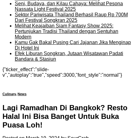
Seni, Budaya, dan Kilau Cahaya: Melihat Pesona
Nassata Light Festival 2025
Sektor Pariwisata Thailand Berhasil Raup Rp 700M
Dari Festival Songkran 2025
Melihat Keajaiban Siam Fantasy Show 2025:
Pertunjukan Tradisi Thailand dengan Sentuhan
Modern
Kamu Gak Bakal Pusing Cari Jajanan Jika Menginap
Di Hotel Ini
Efek Liburan Songkran, Jutaan Wisatawan Padati
Bandara & Stasiun
{"ticker_effect":"slide-
v","autoplay":"true","speed":3000,"font_style":"normal"}
Culinary
,
News
Lagi Ramadhan Di Bangkok? Resto
Halal Ini Bisa Banget Untuk Buka
Puasa Loh!