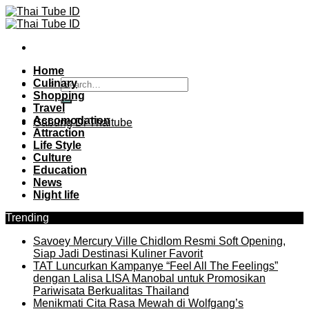
Skip
to
content
Home
Culinary
Shopping
Travel
Accomodation
Gabung Di Thaitube
Attraction
Life Style
Culture
Education
News
Night life
Trending
Savoey Mercury Ville Chidlom Resmi Soft Opening,
Siap Jadi Destinasi Kuliner Favorit
TAT Luncurkan Kampanye “Feel All The Feelings”
dengan Lalisa LISA Manobal untuk Promosikan
Pariwisata Berkualitas Thailand
Menikmati Cita Rasa Mewah di Wolfgang’s