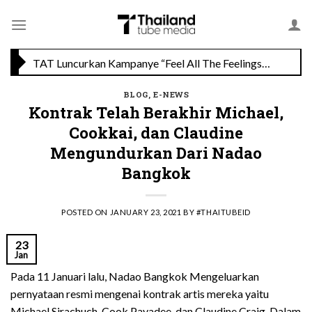
Skip
Savoey Mercury Ville Chidlom Resmi Soft Opening, Siap Jadi Destinasi Kuliner Favorit
to
content
TAT Luncurkan Kampanye “Feel All The Feelings” dengan Lalisa LISA Manobal untuk Promosikan Pariwisata Berkualitas Thailand
BLOG
,
E-NEWS
Kontrak Telah Berakhir Michael,
Cookkai, dan Claudine
Mengundurkan Dari Nadao
Bangkok
POSTED ON
JANUARY 23, 2021
BY
#THAITUBEID
23
Jan
Pada 11 Januari lalu, Nadao Bangkok Mengeluarkan
pernyataan resmi mengenai kontrak artis mereka yaitu
Michael Sirachuch, Cook Pavadee, dan Claudine Craig. Dalam