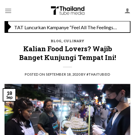
Skip
to
content
TAT Luncurkan Kampanye “Feel All The Feelings” dengan Lalisa LISA Manobal untuk Promosikan Pariwisata Berkualitas Thailand
Menikmati Cita Rasa Mewah di Wolfgang’s Steakhouse di Thailand
BLOG
,
CULINARY
Kalian Food Lovers? Wajib
Banget Kunjungi Tempat Ini!
POSTED ON
SEPTEMBER 18, 2020
BY
#THAITUBEID
18
Sep