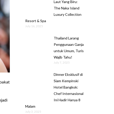
Laut Yang Biru:
The Naka Island
Luxury Collection
Resort & Spa
July 16, 2025
Thailand Larang
Penggunaan Ganja
untuk Umum, Turis
Wajib Tahu!
July 7, 2025
Dinner Eksklusif di
Siam Kempinski
 bakat
Hotel Bangkok:
Chef Internasional
njadi
Ini Hadir Hanya 8
Malam
July 3, 2025