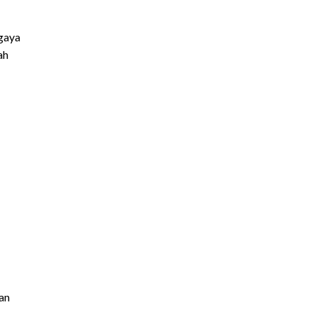
gaya
ah
an