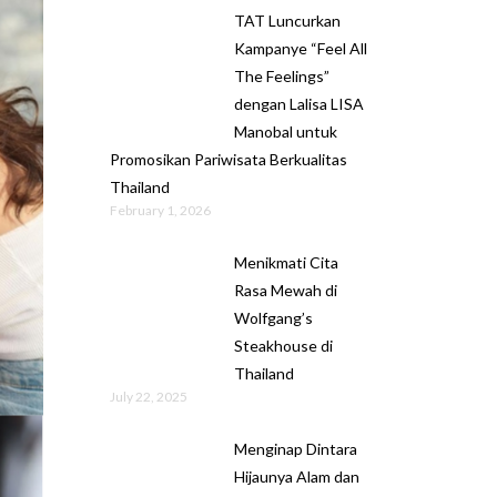
TAT Luncurkan
Kampanye “Feel All
The Feelings”
dengan Lalisa LISA
Manobal untuk
Promosikan Pariwisata Berkualitas
Thailand
February 1, 2026
Menikmati Cita
Rasa Mewah di
Wolfgang’s
Steakhouse di
Thailand
July 22, 2025
Menginap Dintara
Hijaunya Alam dan