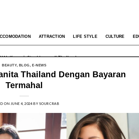
All The Feelings” dengan Lalisa LISA Manobal untuk Promosikan 
CCOMODATION
ATTRACTION
LIFE STYLE
CULTURE
ED
 Wolfgang’s Steakhouse di Thailand
BEAUTY
,
BLOG
,
E-NEWS
Wanita Thailand Dengan Bayaran
Termahal
ED ON
JUNE 4, 2024
BY
SOURCRAB