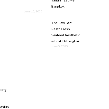
Tahun, “Eat Me”
Bangkok
June 10, 2025
The Raw Bar:
Resto Fresh
Seafood Aesthetic
& Enak Di Bangkok
June 5, 2025
yang
tasiun