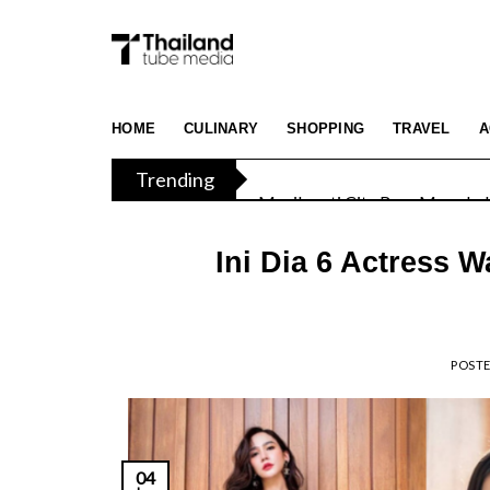
Skip
to
content
TAT Luncurkan Kampanye “Feel 
HOME
CULINARY
SHOPPING
TRAVEL
A
Trending
Menikmati Cita Rasa Mewah di
Ini Dia 6 Actress 
POST
04