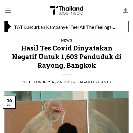
Skip
Savoey Mercury Ville Chidlom Resmi Soft Opening, Siap Jadi Destinasi Kuliner Favorit
to
content
TAT Luncurkan Kampanye “Feel All The Feelings” dengan Lalisa LISA Manobal untuk Promosikan Pariwisata Berkualitas Thailand
NEWS
Hasil Tes Covid Dinyatakan
Negatif Untuk 1,603 Penduduk di
Rayong, Bangkok
POSTED ON
JULY 16, 2020
BY
CRISDAYANTI SUTANTO
16
Jul