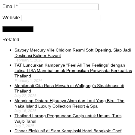
Email
*
Website
Related
Savoey Mercury Ville Chidlom Resmi Soft Opening, Siap Jadi
Destinasi Kuliner Favorit
February 5, 2026
TAT Luncurkan Kampanye “Feel All The Feelings” dengan
Lalisa LISA Manobal untuk Promosikan Pariwisata Berkualitas
Thailand
February 1, 2026
Menikmati Cita Rasa Mewah di Wolfgang’s Steakhouse di
Thailand
July 22, 2025
Menginap Dintara Hijaunya Alam dan Laut Yang Biru: The
Naka Island Luxury Collection Resort & Spa
July 16, 2025
Thailand Larang Penggunaan Ganja untuk Umum, Turis
Wajib Tahu!
July 7, 2025
Dinner Eksklusif di Siam Kempinski Hotel Bangkok: Chef