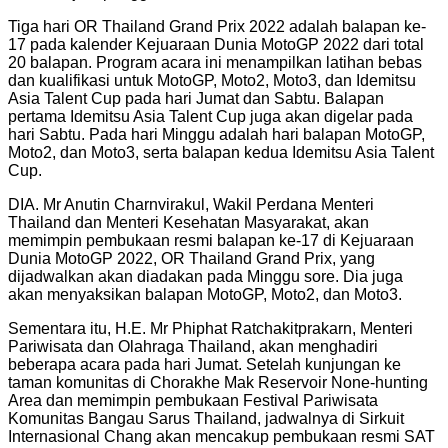
Tiga hari OR Thailand Grand Prix 2022 adalah balapan ke-
17 pada kalender Kejuaraan Dunia MotoGP 2022 dari total
20 balapan. Program acara ini menampilkan latihan bebas
dan kualifikasi untuk MotoGP, Moto2, Moto3, dan Idemitsu
Asia Talent Cup pada hari Jumat dan Sabtu. Balapan
pertama Idemitsu Asia Talent Cup juga akan digelar pada
hari Sabtu. Pada hari Minggu adalah hari balapan MotoGP,
Moto2, dan Moto3, serta balapan kedua Idemitsu Asia Talent
Cup.
DIA. Mr Anutin Charnvirakul, Wakil Perdana Menteri
Thailand dan Menteri Kesehatan Masyarakat, akan
memimpin pembukaan resmi balapan ke-17 di Kejuaraan
Dunia MotoGP 2022, OR Thailand Grand Prix, yang
dijadwalkan akan diadakan pada Minggu sore. Dia juga
akan menyaksikan balapan MotoGP, Moto2, dan Moto3.
Sementara itu, H.E. Mr Phiphat Ratchakitprakarn, Menteri
Pariwisata dan Olahraga Thailand, akan menghadiri
beberapa acara pada hari Jumat. Setelah kunjungan ke
taman komunitas di Chorakhe Mak Reservoir None-hunting
Area dan memimpin pembukaan Festival Pariwisata
Komunitas Bangau Sarus Thailand, jadwalnya di Sirkuit
Internasional Chang akan mencakup pembukaan resmi SAT