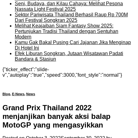
Seni, Budaya, dan Kilau Cahaya: Melihat Pesona
Nassata Light Festival 2025
Sektor Pariwisata Thailand Berhasil Raup Rp 700M
Dari Festival Songkran 2025
Melihat Keajaiban Siam Fantasy Show 2025:
Pertunjukan Tradisi Thailand dengan Sentuhan
Modern
Kamu Gak Bakal Pusing Cari Jajanan Jika Menginap
Di Hotel Ini
Efek Liburan Songkran, Jutaan Wisatawan Padati
Bandara & Stasiun
{"ticker_effect":"slide-
v","autoplay":"true","speed":3000,"font_style":"normal"}
Blog
,
E-News
,
News
Grand Prix Thailand 2022
menjanjikan banyak aksi balap
MotoGP yang mengasyikkan