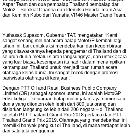
Aspar Team dan dua pembalap Thailand pembalap dari
Moto2 – Somkiat Chantra dari Idemitsu Honda Team Asia
dan Keminth Kubo dari Yamaha VR46 Master Camp Team.
Yuthasak Supasorn, Gubernur TAT, mengatakan “Kami
sangat senang melihat acara balap MotoGP kembali lagi
tahun ini, baik untuk aksi mendebarkan dan kegembiraan
yang ditawarkannya kepada penggemar di Thailand dan di
seluruh dunia melalui siaran langsungnya, dan untuk acara
yang luar biasa. kesempatan itu hadir dalam menampilkan
kemampuan Thailand untuk menjadi tuan rumah acara
olahraga kelas dunia. Ini sangat cocok dengan promosi
pariwisata olahraga di kerajaan.”
Dengan PTT Oil and Retail Business Public Company
Limited (OR) sebagai sponsor utama, ini adalah MotoGP
edisi ketiga – kejuaraan balap motor jalan raya nomor satu
dunia yang ditonton oleh lebih dari 800 juta orang dan
disiarkan langsung ke lebih dari 200 negara – di Thailand
setelah PTT Thailand Grand Prix 2018 pertama dan PTT
Thailand Grand Prix 2019. Olahraga yang mendebarkan ini
memiliki banyak pengikut di Thailand, di mana terdapat lebih
dari satu juta penggemar.