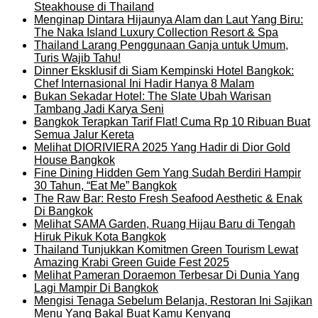
Steakhouse di Thailand
Menginap Dintara Hijaunya Alam dan Laut Yang Biru:
The Naka Island Luxury Collection Resort & Spa
Thailand Larang Penggunaan Ganja untuk Umum,
Turis Wajib Tahu!
Dinner Eksklusif di Siam Kempinski Hotel Bangkok:
Chef Internasional Ini Hadir Hanya 8 Malam
Bukan Sekadar Hotel: The Slate Ubah Warisan
Tambang Jadi Karya Seni
Bangkok Terapkan Tarif Flat! Cuma Rp 10 Ribuan Buat
Semua Jalur Kereta
Melihat DIORIVIERA 2025 Yang Hadir di Dior Gold
House Bangkok
Fine Dining Hidden Gem Yang Sudah Berdiri Hampir
30 Tahun, “Eat Me” Bangkok
The Raw Bar: Resto Fresh Seafood Aesthetic & Enak
Di Bangkok
Melihat SAMA Garden, Ruang Hijau Baru di Tengah
Hiruk Pikuk Kota Bangkok
Thailand Tunjukkan Komitmen Green Tourism Lewat
Amazing Krabi Green Guide Fest 2025
Melihat Pameran Doraemon Terbesar Di Dunia Yang
Lagi Mampir Di Bangkok
Mengisi Tenaga Sebelum Belanja, Restoran Ini Sajikan
Menu Yang Bakal Buat Kamu Kenyang