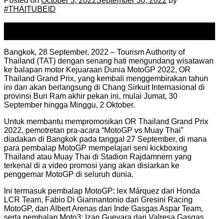
Posted on
October 3, 2022
September 30, 2022
by
#THAITUBEID
03
Oct
Bangkok, 28 September, 2022 – Tourism Authority of
Thailand (TAT) dengan senang hati mengundang wisatawan
ke balapan motor Kejuaraan Dunia MotoGP 2022, OR
Thailand Grand Prix, yang kembali menggembirakan tahun
ini dan akan berlangsung di Chang Sirkuit Internasional di
provinsi Buri Ram akhir pekan ini, mulai Jumat, 30
September hingga Minggu, 2 Oktober.
Untuk membantu mempromosikan OR Thailand Grand Prix
2022, pemotretan pra-acara “MotoGP vs Muay Thai”
diadakan di Bangkok pada tanggal 27 September, di mana
para pembalap MotoGP mempelajari seni kickboxing
Thailand atau Muay Thai di Stadion Rajdamnern yang
terkenal di a video promosi yang akan disiarkan ke
penggemar MotoGP di seluruh dunia.
Ini termasuk pembalap MotoGP: lex Márquez dari Honda
LCR Team, Fabio Di Giannantonio dari Gresini Racing
MotoGP, dan Albert Arenas dari Inde Gasgas Aspar Team,
serta pembalap Moto3: Izan Guevara dari Valresa Gasgas