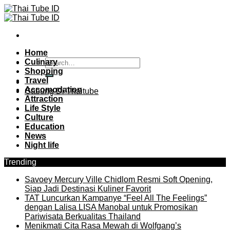
Skip
to
content
Home
Culinary
Shopping
Travel
Accomodation
Gabung Di Thaitube
Attraction
Life Style
Culture
Education
News
Night life
Trending
Savoey Mercury Ville Chidlom Resmi Soft Opening,
Siap Jadi Destinasi Kuliner Favorit
TAT Luncurkan Kampanye “Feel All The Feelings”
dengan Lalisa LISA Manobal untuk Promosikan
Pariwisata Berkualitas Thailand
Menikmati Cita Rasa Mewah di Wolfgang’s