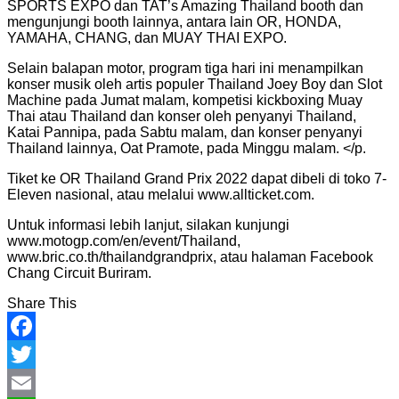
SPORTS EXPO dan TAT’s Amazing Thailand booth dan
mengunjungi booth lainnya, antara lain OR, HONDA,
YAMAHA, CHANG, dan MUAY THAI EXPO.
Selain balapan motor, program tiga hari ini menampilkan
konser musik oleh artis populer Thailand Joey Boy dan Slot
Machine pada Jumat malam, kompetisi kickboxing Muay
Thai atau Thailand dan konser oleh penyanyi Thailand,
Katai Pannipa, pada Sabtu malam, dan konser penyanyi
Thailand lainnya, Oat Pramote, pada Minggu malam. </p.
Tiket ke OR Thailand Grand Prix 2022 dapat dibeli di toko 7-
Eleven nasional, atau melalui www.allticket.com.
Untuk informasi lebih lanjut, silakan kunjungi
www.motogp.com/en/event/Thailand,
www.bric.co.th/thailandgrandprix, atau halaman Facebook
Chang Circuit Buriram.
Share This
Facebook
Twitter