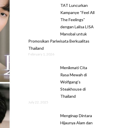
TAT Luncurkan
Kampanye “Feel All
The Feelings”
dengan Lalisa LISA
Manobal untuk
Promosikan Pariwisata Berkualitas
Thailand
February 1, 2026
Menikmati Cita
Rasa Mewah di
Wolfgang’s
Steakhouse di
Thailand
July 22, 2025
Menginap Dintara
Hijaunya Alam dan