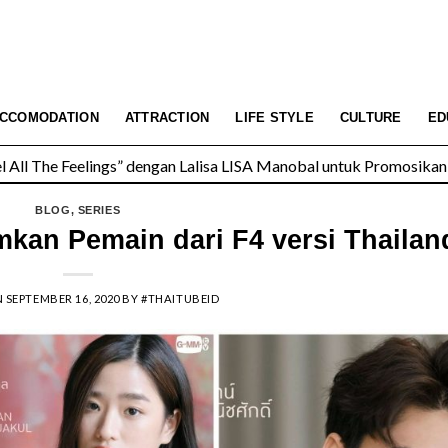
All The Feelings” dengan Lalisa LISA Manobal untuk Promosikan 
CCOMODATION
ATTRACTION
LIFE STYLE
CULTURE
ED
 Wolfgang’s Steakhouse di Thailand
BLOG
,
SERIES
n Pemain dari F4 versi Thailan
N
SEPTEMBER 16, 2020
BY
#THAITUBEID