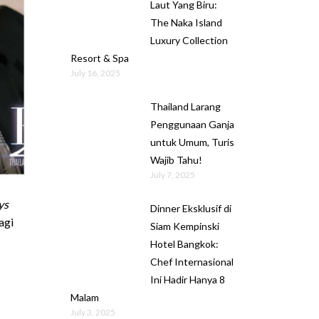
Laut Yang Biru:
The Naka Island
Luxury Collection
Resort & Spa
July 16, 2025
Thailand Larang
Penggunaan Ganja
untuk Umum, Turis
Wajib Tahu!
July 7, 2025
ys
Dinner Eksklusif di
agi
Siam Kempinski
Hotel Bangkok:
Chef Internasional
Ini Hadir Hanya 8
Malam
July 3, 2025