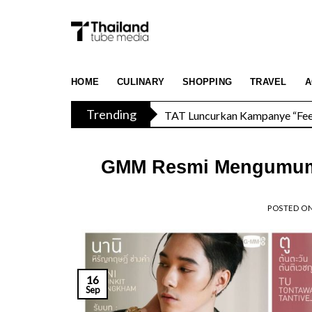
Skip
to
content
TAT Luncurkan Kampanye “Feel 
HOME
CULINARY
SHOPPING
TRAVEL
A
Trending
Menikmati Cita Rasa Mewah di
GMM Resmi Mengumumka
POSTED O
16
Sep