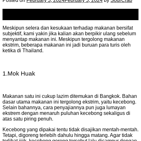
Posted on
February 3, 2024
February 5, 2024
by
SourCrab
03
Feb
Meskipun selera dan kesukaan terhadap makanan bersifat
subjektif, kami yakin jika kalian akan berpikir ulang sebelum
menyantap makanan ini. Meskipun tergolong makanan
ekstrim, beberapa makanan ini jadi buruan para turis oleh
ketika di Thailand.
1.
Mok Huak
Makanan satu ini cukup lazim ditemukan di Bangkok. Bahan
dasar utama makanan ini tergolong ekstrim, yaitu kecebong.
Selain bahannya, cara penyajiannya pun juga lumayan
ekstrem dengan menaruh puluhan kecebong sekaligus di
atas satu piring penuh.
Kecebong yang dipakai tentu tidak disajikan mentah-mentah.
Tetapi, digoreng terlebih dahulu hingga matang. Agar tidak
terlihat jijik, kecebong goreng tersebut lalu dicampur dengan