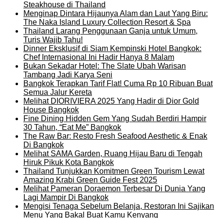
Steakhouse di Thailand
Menginap Dintara Hijaunya Alam dan Laut Yang Biru:
The Naka Island Luxury Collection Resort & Spa
Thailand Larang Penggunaan Ganja untuk Umum,
Turis Wajib Tahu!
Dinner Eksklusif di Siam Kempinski Hotel Bangkok:
Chef Internasional Ini Hadir Hanya 8 Malam
Bukan Sekadar Hotel: The Slate Ubah Warisan
Tambang Jadi Karya Seni
Bangkok Terapkan Tarif Flat! Cuma Rp 10 Ribuan Buat
Semua Jalur Kereta
Melihat DIORIVIERA 2025 Yang Hadir di Dior Gold
House Bangkok
Fine Dining Hidden Gem Yang Sudah Berdiri Hampir
30 Tahun, “Eat Me” Bangkok
The Raw Bar: Resto Fresh Seafood Aesthetic & Enak
Di Bangkok
Melihat SAMA Garden, Ruang Hijau Baru di Tengah
Hiruk Pikuk Kota Bangkok
Thailand Tunjukkan Komitmen Green Tourism Lewat
Amazing Krabi Green Guide Fest 2025
Melihat Pameran Doraemon Terbesar Di Dunia Yang
Lagi Mampir Di Bangkok
Mengisi Tenaga Sebelum Belanja, Restoran Ini Sajikan
Menu Yang Bakal Buat Kamu Kenyang