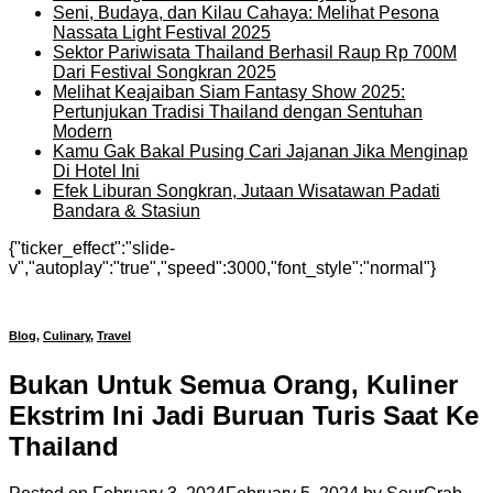
Seni, Budaya, dan Kilau Cahaya: Melihat Pesona
Nassata Light Festival 2025
Sektor Pariwisata Thailand Berhasil Raup Rp 700M
Dari Festival Songkran 2025
Melihat Keajaiban Siam Fantasy Show 2025:
Pertunjukan Tradisi Thailand dengan Sentuhan
Modern
Kamu Gak Bakal Pusing Cari Jajanan Jika Menginap
Di Hotel Ini
Efek Liburan Songkran, Jutaan Wisatawan Padati
Bandara & Stasiun
{"ticker_effect":"slide-
v","autoplay":"true","speed":3000,"font_style":"normal"}
Blog
,
Culinary
,
Travel
Bukan Untuk Semua Orang, Kuliner
Ekstrim Ini Jadi Buruan Turis Saat Ke
Thailand