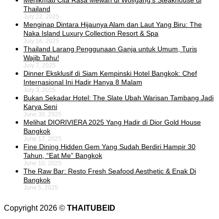
Menikmati Cita Rasa Mewah di Wolfgang’s Steakhouse di
Thailand
July 22, 2025
Menginap Dintara Hijaunya Alam dan Laut Yang Biru: The
Naka Island Luxury Collection Resort & Spa
July 16, 2025
Thailand Larang Penggunaan Ganja untuk Umum, Turis
Wajib Tahu!
July 7, 2025
Dinner Eksklusif di Siam Kempinski Hotel Bangkok: Chef
Internasional Ini Hadir Hanya 8 Malam
July 3, 2025
Bukan Sekadar Hotel: The Slate Ubah Warisan Tambang Jadi
Karya Seni
June 30, 2025
Melihat DIORIVIERA 2025 Yang Hadir di Dior Gold House
Bangkok
June 17, 2025
Fine Dining Hidden Gem Yang Sudah Berdiri Hampir 30
Tahun, “Eat Me” Bangkok
June 10, 2025
The Raw Bar: Resto Fresh Seafood Aesthetic & Enak Di
Bangkok
June 5, 2025
Copyright 2026 ©
THAITUBEID