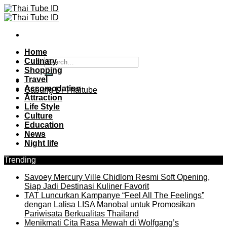
Skip
to
content
Home
Culinary
Shopping
Travel
Accomodation
Gabung Di Thaitube
Attraction
Life Style
Culture
Education
News
Night life
Trending
Savoey Mercury Ville Chidlom Resmi Soft Opening,
Siap Jadi Destinasi Kuliner Favorit
TAT Luncurkan Kampanye “Feel All The Feelings”
dengan Lalisa LISA Manobal untuk Promosikan
Pariwisata Berkualitas Thailand
Menikmati Cita Rasa Mewah di Wolfgang’s