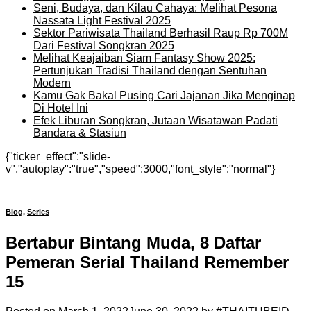
Seni, Budaya, dan Kilau Cahaya: Melihat Pesona
Nassata Light Festival 2025
Sektor Pariwisata Thailand Berhasil Raup Rp 700M
Dari Festival Songkran 2025
Melihat Keajaiban Siam Fantasy Show 2025:
Pertunjukan Tradisi Thailand dengan Sentuhan
Modern
Kamu Gak Bakal Pusing Cari Jajanan Jika Menginap
Di Hotel Ini
Efek Liburan Songkran, Jutaan Wisatawan Padati
Bandara & Stasiun
{"ticker_effect":"slide-
v","autoplay":"true","speed":3000,"font_style":"normal"}
Blog
,
Series
Bertabur Bintang Muda, 8 Daftar
Pemeran Serial Thailand Remember
15