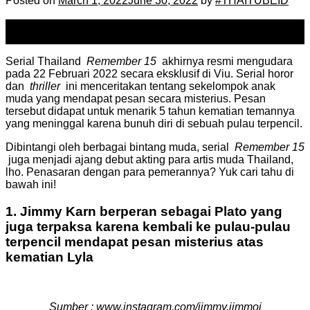
Posted on
March 1, 2022
June 30, 2022
by
#THAITUBEID
01
Mar
Serial Thailand
Remember 15
akhirnya resmi mengudara
pada 22 Februari 2022 secara eksklusif di Viu.
Serial horor
dan
thriller
ini menceritakan tentang sekelompok anak
muda yang mendapat pesan secara misterius.
Pesan
tersebut didapat untuk menarik 5 tahun kematian temannya
yang meninggal karena bunuh diri di sebuah pulau terpencil.
Dibintangi oleh berbagai bintang muda, serial
Remember 15
juga menjadi ajang debut akting para artis muda Thailand,
lho.
Penasaran dengan para pemerannya?
Yuk cari tahu di
bawah ini!
1. Jimmy Karn berperan sebagai Plato yang
juga terpaksa karena kembali ke pulau-pulau
terpencil mendapat pesan misterius atas
kematian Lyla
Sumber : www.instagram.com/jimmy.jimmoi