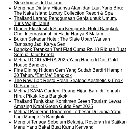
Steakhouse di Thailand
Menginap Dintara Hijaunya Alam dan Laut Yang Biru:
The Naka Island Luxury Collection Resort & Spa
Thailand Larang Penggunaan Ganja untuk Umum,
Turis Wajib Tahu!
Dinner Eksklusif di Siam Kempinski Hotel Bangkok:
Chef Internasional Ini Hadir Hanya 8 Malam
Bukan Sekadar Hotel: The Slate Ubah Warisan
Tambang Jadi Karya Seni
Bangkok Terapkan Tarif Flat! Cuma Rp 10 Ribuan Buat
Semua Jalur Kereta
Melihat DIORIVIERA 2025 Yang Hadir di Dior Gold
House Bangkok
Fine Dining Hidden Gem Yang Sudah Berdiri Hampir
30 Tahun, “Eat Me” Bangkok
The Raw Bar: Resto Fresh Seafood Aesthetic & Enak
Di Bangkok
Melihat SAMA Garden, Ruang Hijau Baru di Tengah
Hiruk Pikuk Kota Bangkok
Thailand Tunjukkan Komitmen Green Tourism Lewat
Amazing Krabi Green Guide Fest 2025
Melihat Pameran Doraemon Terbesar Di Dunia Yang
Lagi Mampir Di Bangkok
Mengisi Tenaga Sebelum Belanja, Restoran Ini Sajikan
Menu Yang Bakal Buat Kamu Kenyang