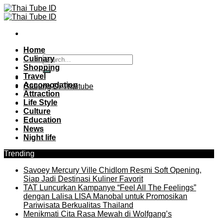
Skip
to
content
Home
Culinary
Shopping
Travel
Accomodation
Gabung Di Thaitube
Attraction
Life Style
Culture
Education
News
Night life
Trending
Savoey Mercury Ville Chidlom Resmi Soft Opening,
Siap Jadi Destinasi Kuliner Favorit
TAT Luncurkan Kampanye “Feel All The Feelings”
dengan Lalisa LISA Manobal untuk Promosikan
Pariwisata Berkualitas Thailand
Menikmati Cita Rasa Mewah di Wolfgang’s