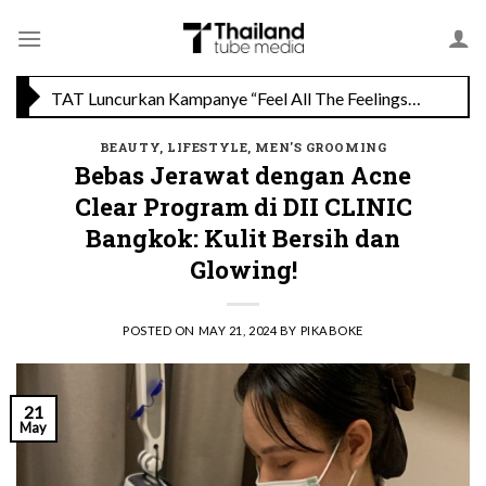
Skip
TAT Luncurkan Kampanye “Feel All The Feelings” dengan Lalisa LISA Manobal untuk Promosikan Pariwisata Berkualitas Thailand
to
content
Menikmati Cita Rasa Mewah di Wolfgang’s Steakhouse di Thailand
BEAUTY
,
LIFESTYLE
,
MEN'S GROOMING
Bebas Jerawat dengan Acne
Clear Program di DII CLINIC
Bangkok: Kulit Bersih dan
Glowing!
POSTED ON
MAY 21, 2024
BY
PIKABOKE
21
May