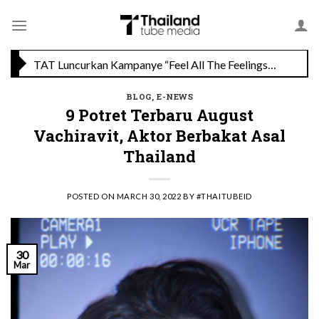
Skip
to
TAT Luncurkan Kampanye “Feel All The Feelings” dengan Lalisa LISA Manobal untuk Promosikan Pariwisata Berkualitas Thailand
content
Menikmati Cita Rasa Mewah di Wolfgang’s Steakhouse di Thailand
BLOG
,
E-NEWS
9 Potret Terbaru August
Vachiravit, Aktor Berbakat Asal
Thailand
POSTED ON
MARCH 30, 2022
BY
#THAITUBEID
30
Mar