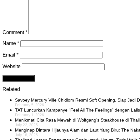
Comment
*
Name
*
Email
*
Website
Related
Savoey Mercury Ville Chidlom Resmi Soft Opening, Siap Jadi De
February 5, 2026
TAT Luncurkan Kampanye “Feel All The Feelings” dengan Lalis
February 1, 2026
Menikmati Cita Rasa Mewah di Wolfgang’s Steakhouse di Thai
July 22, 2025
Menginap Dintara Hijaunya Alam dan Laut Yang Biru: The Naka 
July 16, 2025