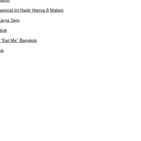
Tahu!
asional Ini Hadir Hanya 8 Malam
arya Seni
gkok
 “Eat Me” Bangkok
ok