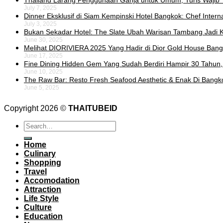
Thailand Larang Penggunaan Ganja untuk Umum, Turis Wajib 
July 7, 2025
Dinner Eksklusif di Siam Kempinski Hotel Bangkok: Chef Intern
July 3, 2025
Bukan Sekadar Hotel: The Slate Ubah Warisan Tambang Jadi K
June 30, 2025
Melihat DIORIVIERA 2025 Yang Hadir di Dior Gold House Ban
June 17, 2025
Fine Dining Hidden Gem Yang Sudah Berdiri Hampir 30 Tahun,
June 10, 2025
The Raw Bar: Resto Fresh Seafood Aesthetic & Enak Di Bangk
June 5, 2025
Copyright 2026 ©
THAITUBEID
Home
Culinary
Shopping
Travel
Accomodation
Attraction
Life Style
Culture
Education