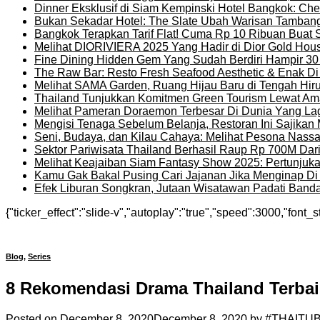
Dinner Eksklusif di Siam Kempinski Hotel Bangkok: Chef
Bukan Sekadar Hotel: The Slate Ubah Warisan Tambang
Bangkok Terapkan Tarif Flat! Cuma Rp 10 Ribuan Buat 
Melihat DIORIVIERA 2025 Yang Hadir di Dior Gold Ho
Fine Dining Hidden Gem Yang Sudah Berdiri Hampir 30
The Raw Bar: Resto Fresh Seafood Aesthetic & Enak D
Melihat SAMA Garden, Ruang Hijau Baru di Tengah Hir
Thailand Tunjukkan Komitmen Green Tourism Lewat Ama
Melihat Pameran Doraemon Terbesar Di Dunia Yang La
Mengisi Tenaga Sebelum Belanja, Restoran Ini Sajika
Seni, Budaya, dan Kilau Cahaya: Melihat Pesona Nassat
Sektor Pariwisata Thailand Berhasil Raup Rp 700M Dar
Melihat Keajaiban Siam Fantasy Show 2025: Pertunjuk
Kamu Gak Bakal Pusing Cari Jajanan Jika Menginap Di H
Efek Liburan Songkran, Jutaan Wisatawan Padati Banda
{"ticker_effect":"slide-v","autoplay":"true","speed":3000,"font_s
Blog
,
Series
8 Rekomendasi Drama Thailand Terba
Posted on
December 8, 2020
December 8, 2020
by
#THAITU