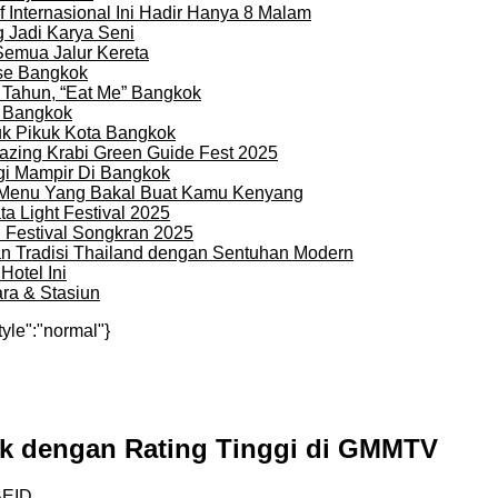
 Internasional Ini Hadir Hanya 8 Malam
 Jadi Karya Seni
Semua Jalur Kereta
use Bangkok
 Tahun, “Eat Me” Bangkok
i Bangkok
uk Pikuk Kota Bangkok
zing Krabi Green Guide Fest 2025
gi Mampir Di Bangkok
n Menu Yang Bakal Buat Kamu Kenyang
a Light Festival 2025
i Festival Songkran 2025
an Tradisi Thailand dengan Sentuhan Modern
otel Ini
ra & Stasiun
tyle":"normal"}
ik dengan Rating Tinggi di GMMTV
BEID