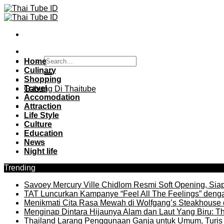
Skip
to
content
Home
Culinary
Shopping
Travel
Gabung Di Thaitube
Accomodation
Attraction
Life Style
Culture
Education
News
Night life
Trending
Savoey Mercury Ville Chidlom Resmi Soft Opening, Siap 
TAT Luncurkan Kampanye “Feel All The Feelings” denga
Menikmati Cita Rasa Mewah di Wolfgang’s Steakhouse 
Menginap Dintara Hijaunya Alam dan Laut Yang Biru: Th
Thailand Larang Penggunaan Ganja untuk Umum, Turis 