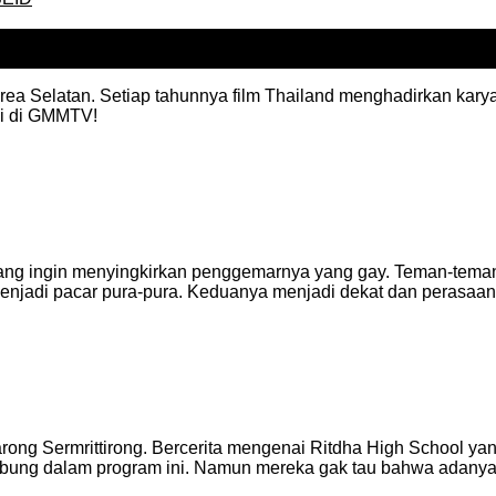
orea Selatan. Setiap tahunnya film Thailand menghadirkan karya 
gi di GMMTV!
ang ingin menyingkirkan penggemarnya yang gay. Teman-tema
 menjadi pacar pura-pura. Keduanya menjadi dekat dan perasa
arong Sermrittirong. Bercerita mengenai Ritdha High School y
bung dalam program ini. Namun mereka gak tau bahwa adanya 