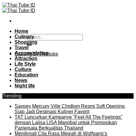
Skip
to
content
Home
Culinary
Shopping
Travel
Accomodation
Gabung Di Thaitube
Attraction
Life Style
Culture
Education
News
Night life
Trending
Savoey Mercury Ville Chidlom Resmi Soft Opening,
Siap Jadi Destinasi Kuliner Favorit
TAT Luncurkan Kampanye “Feel All The Feelings”
dengan Lalisa LISA Manobal untuk Promosikan
Pariwisata Berkualitas Thailand
Menikmati Cita Rasa Mewah di Wolfgang’s