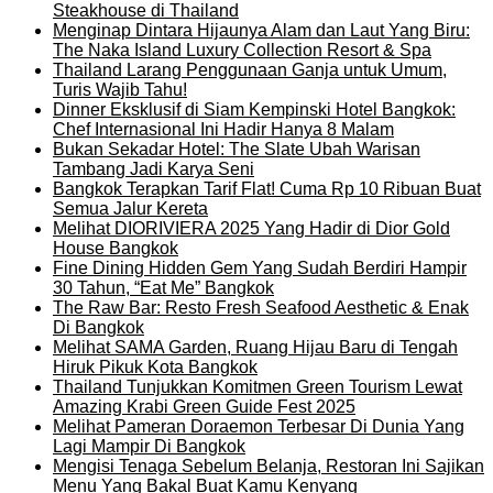
Steakhouse di Thailand
Menginap Dintara Hijaunya Alam dan Laut Yang Biru:
The Naka Island Luxury Collection Resort & Spa
Thailand Larang Penggunaan Ganja untuk Umum,
Turis Wajib Tahu!
Dinner Eksklusif di Siam Kempinski Hotel Bangkok:
Chef Internasional Ini Hadir Hanya 8 Malam
Bukan Sekadar Hotel: The Slate Ubah Warisan
Tambang Jadi Karya Seni
Bangkok Terapkan Tarif Flat! Cuma Rp 10 Ribuan Buat
Semua Jalur Kereta
Melihat DIORIVIERA 2025 Yang Hadir di Dior Gold
House Bangkok
Fine Dining Hidden Gem Yang Sudah Berdiri Hampir
30 Tahun, “Eat Me” Bangkok
The Raw Bar: Resto Fresh Seafood Aesthetic & Enak
Di Bangkok
Melihat SAMA Garden, Ruang Hijau Baru di Tengah
Hiruk Pikuk Kota Bangkok
Thailand Tunjukkan Komitmen Green Tourism Lewat
Amazing Krabi Green Guide Fest 2025
Melihat Pameran Doraemon Terbesar Di Dunia Yang
Lagi Mampir Di Bangkok
Mengisi Tenaga Sebelum Belanja, Restoran Ini Sajikan
Menu Yang Bakal Buat Kamu Kenyang