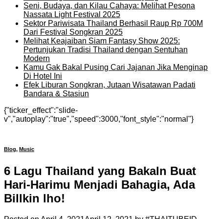
Seni, Budaya, dan Kilau Cahaya: Melihat Pesona
Nassata Light Festival 2025
Sektor Pariwisata Thailand Berhasil Raup Rp 700M
Dari Festival Songkran 2025
Melihat Keajaiban Siam Fantasy Show 2025:
Pertunjukan Tradisi Thailand dengan Sentuhan
Modern
Kamu Gak Bakal Pusing Cari Jajanan Jika Menginap
Di Hotel Ini
Efek Liburan Songkran, Jutaan Wisatawan Padati
Bandara & Stasiun
{"ticker_effect":"slide-
v","autoplay":"true","speed":3000,"font_style":"normal"}
Blog
,
Music
6 Lagu Thailand yang Bakaln Buat
Hari-Harimu Menjadi Bahagia, Ada
Billkin lho!