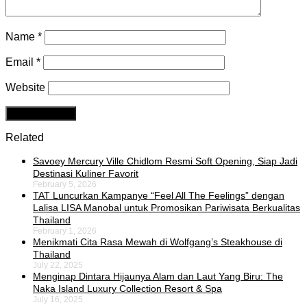
Name
*
Email
*
Website
Related
Savoey Mercury Ville Chidlom Resmi Soft Opening, Siap Jadi
Destinasi Kuliner Favorit
February 5, 2026
TAT Luncurkan Kampanye “Feel All The Feelings” dengan
Lalisa LISA Manobal untuk Promosikan Pariwisata Berkualitas
Thailand
February 1, 2026
Menikmati Cita Rasa Mewah di Wolfgang’s Steakhouse di
Thailand
July 22, 2025
Menginap Dintara Hijaunya Alam dan Laut Yang Biru: The
Naka Island Luxury Collection Resort & Spa
July 16, 2025