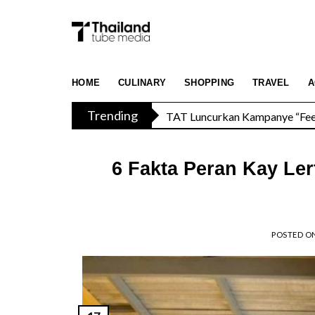
Skip
to
content
TAT Luncurkan Kampanye “Feel 
HOME
CULINARY
SHOPPING
TRAVEL
A
Trending
Menikmati Cita Rasa Mewah di
6 Fakta Peran Kay Lert
POSTED O