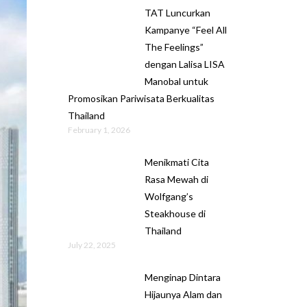
TAT Luncurkan
Kampanye “Feel All
The Feelings”
dengan Lalisa LISA
Manobal untuk
Promosikan Pariwisata Berkualitas
Thailand
February 1, 2026
Menikmati Cita
Rasa Mewah di
Wolfgang’s
Steakhouse di
Thailand
July 22, 2025
Menginap Dintara
Hijaunya Alam dan