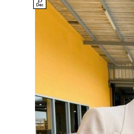
17
Dec