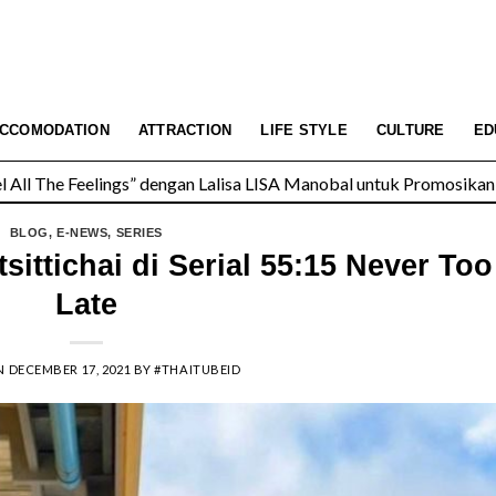
All The Feelings” dengan Lalisa LISA Manobal untuk Promosikan 
CCOMODATION
ATTRACTION
LIFE STYLE
CULTURE
ED
 Wolfgang’s Steakhouse di Thailand
BLOG
,
E-NEWS
,
SERIES
sittichai di Serial 55:15 Never Too
Late
N
DECEMBER 17, 2021
BY
#THAITUBEID