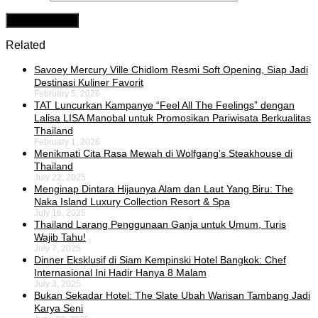
Related
Savoey Mercury Ville Chidlom Resmi Soft Opening, Siap Jadi
Destinasi Kuliner Favorit
February 5, 2026
TAT Luncurkan Kampanye “Feel All The Feelings” dengan
Lalisa LISA Manobal untuk Promosikan Pariwisata Berkualitas
Thailand
February 1, 2026
Menikmati Cita Rasa Mewah di Wolfgang’s Steakhouse di
Thailand
July 22, 2025
Menginap Dintara Hijaunya Alam dan Laut Yang Biru: The
Naka Island Luxury Collection Resort & Spa
July 16, 2025
Thailand Larang Penggunaan Ganja untuk Umum, Turis
Wajib Tahu!
July 7, 2025
Dinner Eksklusif di Siam Kempinski Hotel Bangkok: Chef
Internasional Ini Hadir Hanya 8 Malam
July 3, 2025
Bukan Sekadar Hotel: The Slate Ubah Warisan Tambang Jadi
Karya Seni