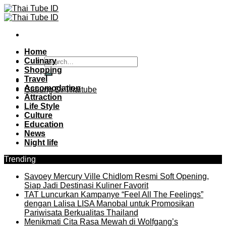
Skip
to
content
Home
Culinary
Shopping
Travel
Accomodation
Gabung Di Thaitube
Attraction
Life Style
Culture
Education
News
Night life
Trending
Savoey Mercury Ville Chidlom Resmi Soft Opening,
Siap Jadi Destinasi Kuliner Favorit
TAT Luncurkan Kampanye “Feel All The Feelings”
dengan Lalisa LISA Manobal untuk Promosikan
Pariwisata Berkualitas Thailand
Menikmati Cita Rasa Mewah di Wolfgang’s