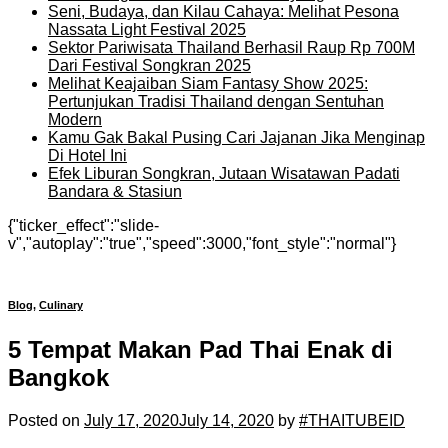
Seni, Budaya, dan Kilau Cahaya: Melihat Pesona
Nassata Light Festival 2025
Sektor Pariwisata Thailand Berhasil Raup Rp 700M
Dari Festival Songkran 2025
Melihat Keajaiban Siam Fantasy Show 2025:
Pertunjukan Tradisi Thailand dengan Sentuhan
Modern
Kamu Gak Bakal Pusing Cari Jajanan Jika Menginap
Di Hotel Ini
Efek Liburan Songkran, Jutaan Wisatawan Padati
Bandara & Stasiun
{"ticker_effect":"slide-
v","autoplay":"true","speed":3000,"font_style":"normal"}
Blog
,
Culinary
5 Tempat Makan Pad Thai Enak di
Bangkok
Posted on
July 17, 2020
July 14, 2020
by
#THAITUBEID