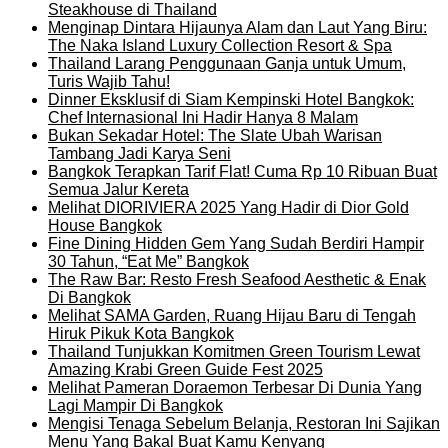
Steakhouse di Thailand
Menginap Dintara Hijaunya Alam dan Laut Yang Biru:
The Naka Island Luxury Collection Resort & Spa
Thailand Larang Penggunaan Ganja untuk Umum,
Turis Wajib Tahu!
Dinner Eksklusif di Siam Kempinski Hotel Bangkok:
Chef Internasional Ini Hadir Hanya 8 Malam
Bukan Sekadar Hotel: The Slate Ubah Warisan
Tambang Jadi Karya Seni
Bangkok Terapkan Tarif Flat! Cuma Rp 10 Ribuan Buat
Semua Jalur Kereta
Melihat DIORIVIERA 2025 Yang Hadir di Dior Gold
House Bangkok
Fine Dining Hidden Gem Yang Sudah Berdiri Hampir
30 Tahun, “Eat Me” Bangkok
The Raw Bar: Resto Fresh Seafood Aesthetic & Enak
Di Bangkok
Melihat SAMA Garden, Ruang Hijau Baru di Tengah
Hiruk Pikuk Kota Bangkok
Thailand Tunjukkan Komitmen Green Tourism Lewat
Amazing Krabi Green Guide Fest 2025
Melihat Pameran Doraemon Terbesar Di Dunia Yang
Lagi Mampir Di Bangkok
Mengisi Tenaga Sebelum Belanja, Restoran Ini Sajikan
Menu Yang Bakal Buat Kamu Kenyang