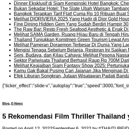
Dinner Eksklusif di Siam Kempinski Hotel Bangkok: Chef
Bukan Sekadar Hotel: The Slate Ubah Warisan Tambang
Bangkok Terapkan Tarif Flat! Cuma Rp 10 Ribuan Buat 
Melihat DIORIVIERA 2025 Yang Hadir di Dior Gold Ho
Fine Dining Hidden Gem Yang Sudah Berdiri Hampir 30
The Raw Bar: Resto Fresh Seafood Aesthetic & Enak D
Melihat SAMA Garden, Ruang Hijau Baru di Tengah Hir
Thailand Tunjukkan Komitmen Green Tourism Lewat Ama
Melihat Pameran Doraemon Terbesar Di Dunia Yang La
Mengisi Tenaga Sebelum Belanja, Restoran Ini Sajika
Seni, Budaya, dan Kilau Cahaya: Melihat Pesona Nassat
Sektor Pariwisata Thailand Berhasil Raup Rp 700M Dar
Melihat Keajaiban Siam Fantasy Show 2025: Pertunjuk
Kamu Gak Bakal Pusing Cari Jajanan Jika Menginap Di H
Efek Liburan Songkran, Jutaan Wisatawan Padati Banda
{"ticker_effect":"slide-v","autoplay":"true","speed":3000,"font_s
Blog
,
E-News
5 Rekomendasi Film Thriller Thailan
Posted on
April 12, 2022
September 6, 2022
by
#THAITUBEID