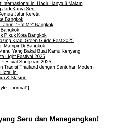
 Internasional Ini Hadir Hanya 8 Malam
 Jadi Karya Seni
Semua Jalur Kereta
use Bangkok
 Tahun, “Eat Me” Bangkok
i Bangkok
uk Pikuk Kota Bangkok
zing Krabi Green Guide Fest 2025
gi Mampir Di Bangkok
n Menu Yang Bakal Buat Kamu Kenyang
a Light Festival 2025
i Festival Songkran 2025
an Tradisi Thailand dengan Sentuhan Modern
otel Ini
ra & Stasiun
tyle":"normal"}
d yang Seru dan Menegangkan!