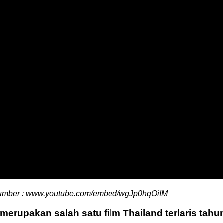
umber : www.youtube.com/embed/wgJp0hqOiIM
rupakan salah satu film Thailand terlaris tahun