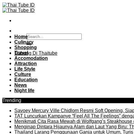
Skip
to
content
Home
Culinary
Shopping
Travel
Gabung Di Thaitube
Accomodation
Attraction
Life Style
Culture
Education
News
Night life
Trending
Savoey Mercury Ville Chidlom Resmi Soft Opening, Siap 
TAT Luncurkan Kampanye “Feel All The Feelings” denga
Menikmati Cita Rasa Mewah di Wolfgang’s Steakhouse 
Menginap Dintara Hijaunya Alam dan Laut Yang Biru: Th
Thailand Larang Penggunaan Ganja untuk Umum, Turis 