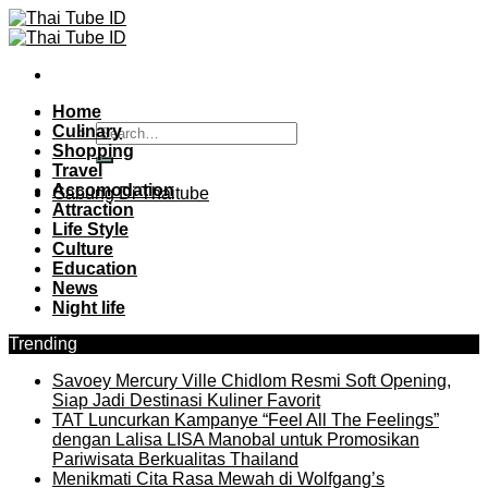
Skip
to
content
Home
Culinary
Shopping
Travel
Accomodation
Gabung Di Thaitube
Attraction
Life Style
Culture
Education
News
Night life
Trending
Savoey Mercury Ville Chidlom Resmi Soft Opening,
Siap Jadi Destinasi Kuliner Favorit
TAT Luncurkan Kampanye “Feel All The Feelings”
dengan Lalisa LISA Manobal untuk Promosikan
Pariwisata Berkualitas Thailand
Menikmati Cita Rasa Mewah di Wolfgang’s