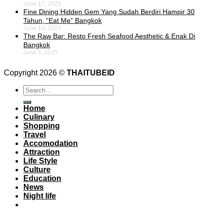
June 17, 2025
Fine Dining Hidden Gem Yang Sudah Berdiri Hampir 30
Tahun, “Eat Me” Bangkok
June 10, 2025
The Raw Bar: Resto Fresh Seafood Aesthetic & Enak Di
Bangkok
June 5, 2025
Copyright 2026 ©
THAITUBEID
Home
Culinary
Shopping
Travel
Accomodation
Attraction
Life Style
Culture
Education
News
Night life