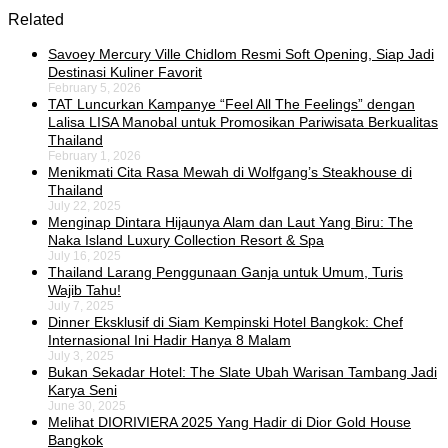
Related
Savoey Mercury Ville Chidlom Resmi Soft Opening, Siap Jadi
Destinasi Kuliner Favorit
February 5, 2026
TAT Luncurkan Kampanye “Feel All The Feelings” dengan
Lalisa LISA Manobal untuk Promosikan Pariwisata Berkualitas
Thailand
February 1, 2026
Menikmati Cita Rasa Mewah di Wolfgang’s Steakhouse di
Thailand
July 22, 2025
Menginap Dintara Hijaunya Alam dan Laut Yang Biru: The
Naka Island Luxury Collection Resort & Spa
July 16, 2025
Thailand Larang Penggunaan Ganja untuk Umum, Turis
Wajib Tahu!
July 7, 2025
Dinner Eksklusif di Siam Kempinski Hotel Bangkok: Chef
Internasional Ini Hadir Hanya 8 Malam
July 3, 2025
Bukan Sekadar Hotel: The Slate Ubah Warisan Tambang Jadi
Karya Seni
June 30, 2025
Melihat DIORIVIERA 2025 Yang Hadir di Dior Gold House
Bangkok