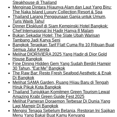
Steakhouse di Thailand
Menginap Dintara Hijaunya Alam dan Laut Yang Biru:
The Naka Island Luxury Collection Resort & Spa
Thailand Larang Penggunaan Ganja untuk Umum,
Turis Wajib Tahu!
Dinner Eksklusif di Siam Kempinski Hotel Bangkok:
Chef Internasional Ini Hadir Hanya 8 Malam
Bukan Sekadar Hotel: The Slate Ubah Warisan
Tambang Jadi Karya Seni
Bangkok Terapkan Tarif Flat! Cuma Rp 10 Ribuan Buat
Semua Jalur Kereta
Melihat DIORIVIERA 2025 Yang Hadir di Dior Gold
House Bangkok
Fine Dining Hidden Gem Yang Sudah Berdiri Hampir
30 Tahun, “Eat Me” Bangkok
The Raw Bar: Resto Fresh Seafood Aesthetic & Enak
Di Bangkok
Melihat SAMA Garden, Ruang Hijau Baru di Tengah
Hiruk Pikuk Kota Bangkok
Thailand Tunjukkan Komitmen Green Tourism Lewat
Amazing Krabi Green Guide Fest 2025
Melihat Pameran Doraemon Terbesar Di Dunia Yang
Lagi Mampir Di Bangkok
Mengisi Tenaga Sebelum Belanja, Restoran Ini Sajikan
Menu Yang Bakal Buat Kamu Kenyang