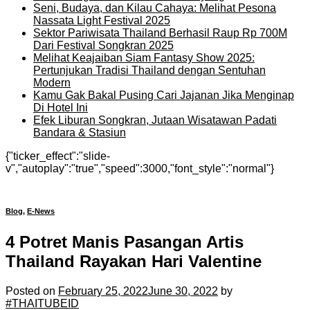
Seni, Budaya, dan Kilau Cahaya: Melihat Pesona
Nassata Light Festival 2025
Sektor Pariwisata Thailand Berhasil Raup Rp 700M
Dari Festival Songkran 2025
Melihat Keajaiban Siam Fantasy Show 2025:
Pertunjukan Tradisi Thailand dengan Sentuhan
Modern
Kamu Gak Bakal Pusing Cari Jajanan Jika Menginap
Di Hotel Ini
Efek Liburan Songkran, Jutaan Wisatawan Padati
Bandara & Stasiun
{"ticker_effect":"slide-
v","autoplay":"true","speed":3000,"font_style":"normal"}
Blog
,
E-News
4 Potret Manis Pasangan Artis
Thailand Rayakan Hari Valentine
Posted on
February 25, 2022
June 30, 2022
by
#THAITUBEID