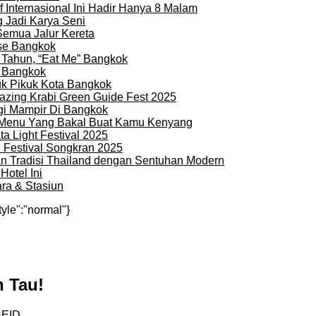
 Internasional Ini Hadir Hanya 8 Malam
 Jadi Karya Seni
Semua Jalur Kereta
use Bangkok
 Tahun, “Eat Me” Bangkok
i Bangkok
uk Pikuk Kota Bangkok
zing Krabi Green Guide Fest 2025
gi Mampir Di Bangkok
n Menu Yang Bakal Buat Kamu Kenyang
a Light Festival 2025
i Festival Songkran 2025
an Tradisi Thailand dengan Sentuhan Modern
otel Ini
ra & Stasiun
tyle":"normal"}
n Tau!
BEID