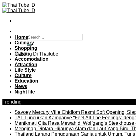
Skip
to
content
Home
Culinary
Shopping
Travel
Gabung Di Thaitube
Accomodation
Attraction
Life Style
Culture
Education
News
Night life
Trending
Savoey Mercury Ville Chidlom Resmi Soft Opening, Siap 
TAT Luncurkan Kampanye “Feel All The Feelings” denga
Menikmati Cita Rasa Mewah di Wolfgang’s Steakhouse 
Menginap Dintara Hijaunya Alam dan Laut Yang Biru: Th
Thailand Larang Penggunaan Ganja untuk Umum, Turis 