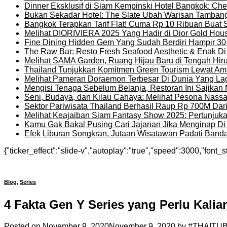
Dinner Eksklusif di Siam Kempinski Hotel Bangkok: Chef
Bukan Sekadar Hotel: The Slate Ubah Warisan Tambang
Bangkok Terapkan Tarif Flat! Cuma Rp 10 Ribuan Buat 
Melihat DIORIVIERA 2025 Yang Hadir di Dior Gold Ho
Fine Dining Hidden Gem Yang Sudah Berdiri Hampir 30
The Raw Bar: Resto Fresh Seafood Aesthetic & Enak D
Melihat SAMA Garden, Ruang Hijau Baru di Tengah Hir
Thailand Tunjukkan Komitmen Green Tourism Lewat Ama
Melihat Pameran Doraemon Terbesar Di Dunia Yang La
Mengisi Tenaga Sebelum Belanja, Restoran Ini Sajika
Seni, Budaya, dan Kilau Cahaya: Melihat Pesona Nassat
Sektor Pariwisata Thailand Berhasil Raup Rp 700M Dar
Melihat Keajaiban Siam Fantasy Show 2025: Pertunjuk
Kamu Gak Bakal Pusing Cari Jajanan Jika Menginap Di H
Efek Liburan Songkran, Jutaan Wisatawan Padati Banda
{"ticker_effect":"slide-v","autoplay":"true","speed":3000,"font_s
Blog
,
Series
4 Fakta Gen Y Series yang Perlu Kalia
Posted on
November 9, 2020
November 9, 2020
by
#THAITU