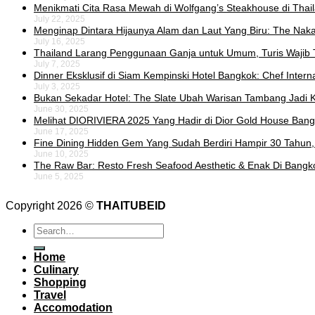
Menikmati Cita Rasa Mewah di Wolfgang’s Steakhouse di Thai
July 22, 2025
Menginap Dintara Hijaunya Alam dan Laut Yang Biru: The Naka 
July 16, 2025
Thailand Larang Penggunaan Ganja untuk Umum, Turis Wajib 
July 7, 2025
Dinner Eksklusif di Siam Kempinski Hotel Bangkok: Chef Intern
July 3, 2025
Bukan Sekadar Hotel: The Slate Ubah Warisan Tambang Jadi K
June 30, 2025
Melihat DIORIVIERA 2025 Yang Hadir di Dior Gold House Ban
June 17, 2025
Fine Dining Hidden Gem Yang Sudah Berdiri Hampir 30 Tahun,
June 10, 2025
The Raw Bar: Resto Fresh Seafood Aesthetic & Enak Di Bangk
June 5, 2025
Copyright 2026 ©
THAITUBEID
Home
Culinary
Shopping
Travel
Accomodation