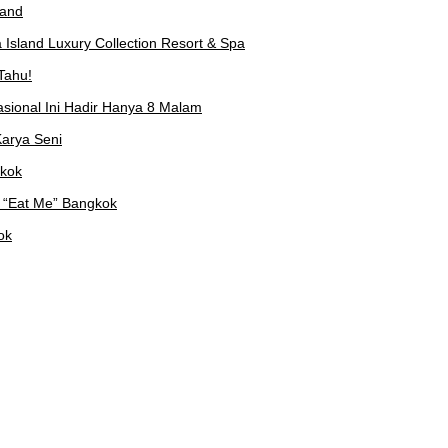
land
Island Luxury Collection Resort & Spa
Tahu!
asional Ini Hadir Hanya 8 Malam
arya Seni
gkok
 “Eat Me” Bangkok
ok