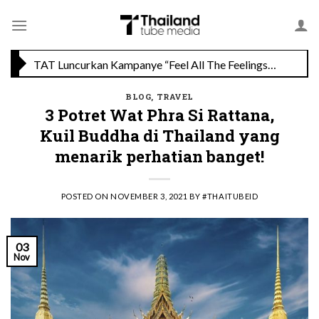
Skip
to
TAT Luncurkan Kampanye “Feel All The Feelings” dengan Lalisa LISA Manobal untuk Promosikan Pariwisata Berkualitas Thailand
content
Menikmati Cita Rasa Mewah di Wolfgang’s Steakhouse di Thailand
BLOG
,
TRAVEL
3 Potret Wat Phra Si Rattana,
Kuil Buddha di Thailand yang
menarik perhatian banget!
POSTED ON
NOVEMBER 3, 2021
BY
#THAITUBEID
03
Nov