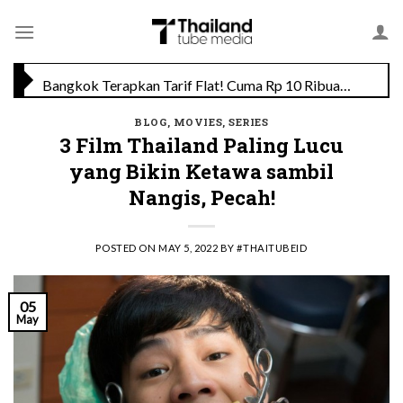
Skip
Bukan Sekadar Hotel: The Slate Ubah Warisan Tambang Jadi Karya Seni
to
content
Bangkok Terapkan Tarif Flat! Cuma Rp 10 Ribuan Buat Semua Jalur Kereta
BLOG
,
MOVIES
,
SERIES
3 Film Thailand Paling Lucu
yang Bikin Ketawa sambil
Nangis, Pecah!
POSTED ON
MAY 5, 2022
BY
#THAITUBEID
05
May