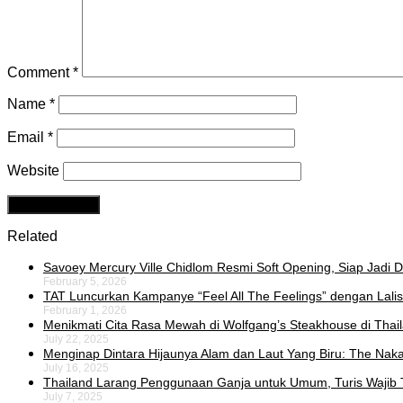
Comment
*
Name
*
Email
*
Website
Related
Savoey Mercury Ville Chidlom Resmi Soft Opening, Siap Jadi De
February 5, 2026
TAT Luncurkan Kampanye “Feel All The Feelings” dengan Lalis
February 1, 2026
Menikmati Cita Rasa Mewah di Wolfgang’s Steakhouse di Thai
July 22, 2025
Menginap Dintara Hijaunya Alam dan Laut Yang Biru: The Naka 
July 16, 2025
Thailand Larang Penggunaan Ganja untuk Umum, Turis Wajib 
July 7, 2025