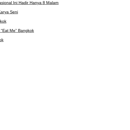
asional Ini Hadir Hanya 8 Malam
arya Seni
gkok
 “Eat Me” Bangkok
ok