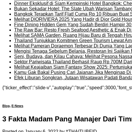
Dinner Eksklusif di Siam Kempinski Hotel Bangkok: Chef
Bukan Sekadar Hotel: The Slate Ubah Warisan Tambang
Bangkok Terapkan Tarif Flat! Cuma Rp 10 Ribuan Buat 
Melihat DIORIVIERA 2025 Yang Hadir di Dior Gold Ho
Fine Dining Hidden Gem Yang Sudah Berdiri Hampir 30
The Raw Bar: Resto Fresh Seafood Aesthetic & Enak D
Melihat SAMA Garden, Ruang Hijau Baru di Tengah Hir
Thailand Tunjukkan Komitmen Green Tourism Lewat Ama
Melihat Pameran Doraemon Terbesar Di Dunia Yang La
Mengisi Tenaga Sebelum Belanja, Restoran Ini Sajika
Seni, Budaya, dan Kilau Cahaya: Melihat Pesona Nassat
Sektor Pariwisata Thailand Berhasil Raup Rp 700M Dar
Melihat Keajaiban Siam Fantasy Show 2025: Pertunjuk
Kamu Gak Bakal Pusing Cari Jajanan Jika Menginap Di H
Efek Liburan Songkran, Jutaan Wisatawan Padati Banda
{"ticker_effect":"slide-v","autoplay":"true","speed":3000,"font_s
Blog
,
E-News
3 Fakta Madam Pang Manajer Dari Timn
Posted on
January 6, 2022
by
#THAITUBEID