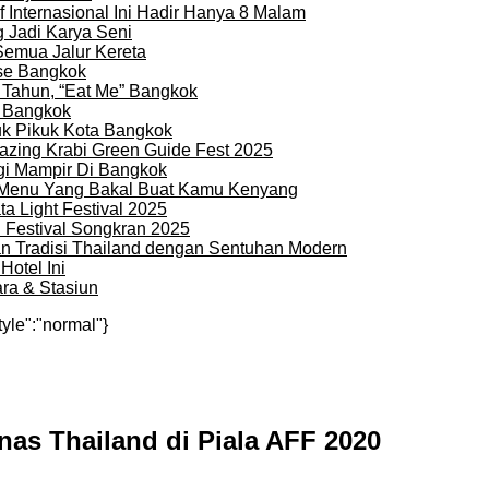
 Internasional Ini Hadir Hanya 8 Malam
 Jadi Karya Seni
Semua Jalur Kereta
use Bangkok
 Tahun, “Eat Me” Bangkok
i Bangkok
uk Pikuk Kota Bangkok
zing Krabi Green Guide Fest 2025
gi Mampir Di Bangkok
n Menu Yang Bakal Buat Kamu Kenyang
a Light Festival 2025
i Festival Songkran 2025
an Tradisi Thailand dengan Sentuhan Modern
otel Ini
ra & Stasiun
tyle":"normal"}
as Thailand di Piala AFF 2020