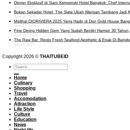
Dinner Eksklusif di Siam Kempinski Hotel Bangkok: Chef Intern
July 3, 2025
Bukan Sekadar Hotel: The Slate Ubah Warisan Tambang Jadi K
June 30, 2025
Melihat DIORIVIERA 2025 Yang Hadir di Dior Gold House Ban
June 17, 2025
Fine Dining Hidden Gem Yang Sudah Berdiri Hampir 30 Tahun,
June 10, 2025
The Raw Bar: Resto Fresh Seafood Aesthetic & Enak Di Bangk
June 5, 2025
Copyright 2026 ©
THAITUBEID
Home
Culinary
Shopping
Travel
Accomodation
Attraction
Life Style
Culture
Education
News
Night life