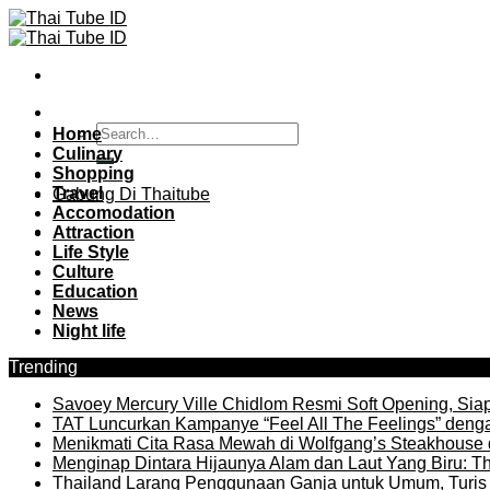
Skip
to
content
Home
Culinary
Shopping
Travel
Gabung Di Thaitube
Accomodation
Attraction
Life Style
Culture
Education
News
Night life
Trending
Savoey Mercury Ville Chidlom Resmi Soft Opening, Siap 
TAT Luncurkan Kampanye “Feel All The Feelings” denga
Menikmati Cita Rasa Mewah di Wolfgang’s Steakhouse 
Menginap Dintara Hijaunya Alam dan Laut Yang Biru: Th
Thailand Larang Penggunaan Ganja untuk Umum, Turis 