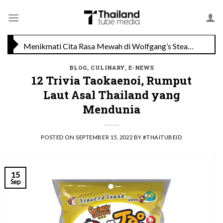
Skip
TAT Luncurkan Kampanye “Feel All The Feelings” dengan Lalisa LISA Manobal untuk Promosikan Pariwisata Berkualitas Thailand
to
content
Menikmati Cita Rasa Mewah di Wolfgang’s Steakhouse di Thailand
BLOG
,
CULINARY
,
E-NEWS
12 Trivia Taokaenoi, Rumput
Laut Asal Thailand yang
Mendunia
POSTED ON
SEPTEMBER 15, 2022
BY
#THAITUBEID
15
Sep