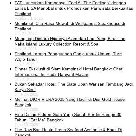
TAT Luncurkan Kampanye “Feel All The Feelings” dengan
Lalisa LISA Manobal untuk Promosikan Pariwisata Berkualitas
Thailand
February 1, 2026
Menikmati Cita Rasa Mewah di Wolfgang’s Steakhouse di
Thailand
July 22, 2025
Menginap Dintara Hijaunya Alam dan Laut Yang Biru: The
Naka Island Luxury Collection Resort & Spa
July 16, 2025
Thailand Larang Penggunaan Ganja untuk Umum, Turis
Wajib Tahu!
July 7, 2025
Dinner Eksklusif di Siam Kempinski Hotel Bangkok: Chef
Internasional Ini Hadir Hanya 8 Malam
July 3, 2025
Bukan Sekadar Hotel: The Slate Ubah Warisan Tambang Jadi
Karya Seni
June 30, 2025
Melihat DIORIVIERA 2025 Yang Hadir di Dior Gold House
Bangkok
June 17, 2025
Fine Dining Hidden Gem Yang Sudah Berdiri Hampir 30
Tahun, “Eat Me” Bangkok
June 10, 2025
The Raw Bar: Resto Fresh Seafood Aesthetic & Enak Di
Bangkok