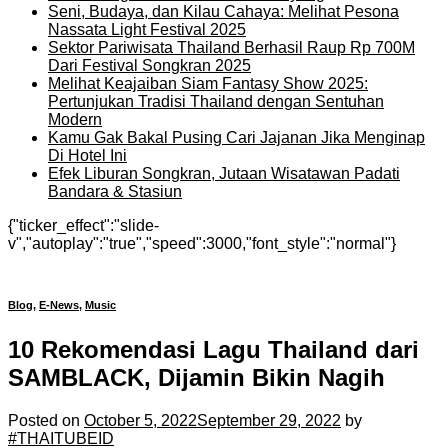
Seni, Budaya, dan Kilau Cahaya: Melihat Pesona
Nassata Light Festival 2025
Sektor Pariwisata Thailand Berhasil Raup Rp 700M
Dari Festival Songkran 2025
Melihat Keajaiban Siam Fantasy Show 2025:
Pertunjukan Tradisi Thailand dengan Sentuhan
Modern
Kamu Gak Bakal Pusing Cari Jajanan Jika Menginap
Di Hotel Ini
Efek Liburan Songkran, Jutaan Wisatawan Padati
Bandara & Stasiun
{"ticker_effect":"slide-
v","autoplay":"true","speed":3000,"font_style":"normal"}
Blog
,
E-News
,
Music
10 Rekomendasi Lagu Thailand dari
SAMBLACK, Dijamin Bikin Nagih
Posted on
October 5, 2022
September 29, 2022
by
#THAITUBEID