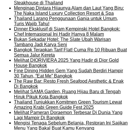
Steakhouse di Thailand
Menginap Dintara Hijaunya Alam dan Laut Yang Biru:
The Naka Island Luxury Collection Resort & Spa
Thailand Larang Penggunaan Ganja untuk Umum,
Turis Wajib Tahu!
Dinner Eksklusif di Siam Kempinski Hotel Bangkok:
Chef Internasional Ini Hadir Hanya 8 Malam
Bukan Sekadar Hotel: The Slate Ubah Warisan
Tambang Jadi Karya Seni
Bangkok Terapkan Tarif Flat! Cuma Rp 10 Ribuan Buat
Semua Jalur Kereta
Melihat DIORIVIERA 2025 Yang Hadir di Dior Gold
House Bangkok
Fine Dining Hidden Gem Yang Sudah Berdiri Hampir
30 Tahun, “Eat Me” Bangkok
The Raw Bar: Resto Fresh Seafood Aesthetic & Enak
Di Bangkok
Melihat SAMA Garden, Ruang Hijau Baru di Tengah
Hiruk Pikuk Kota Bangkok
Thailand Tunjukkan Komitmen Green Tourism Lewat
Amazing Krabi Green Guide Fest 2025
Melihat Pameran Doraemon Terbesar Di Dunia Yang
Lagi Mampir Di Bangkok
Mengisi Tenaga Sebelum Belanja, Restoran Ini Sajikan
Menu Yang Bakal Buat Kamu Kenyang