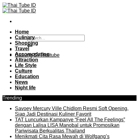
Skip
to
content
Home
Culinary
Shopping
Travel
Accomodation
Gabung Di Thaitube
Attraction
Life Style
Culture
Education
News
Night life
Trending
Savoey Mercury Ville Chidlom Resmi Soft Opening,
Siap Jadi Destinasi Kuliner Favorit
TAT Luncurkan Kampanye “Feel All The Feelings”
dengan Lalisa LISA Manobal untuk Promosikan
Pariwisata Berkualitas Thailand
Menikmati Cita Rasa Mewah di Wolfgang’s