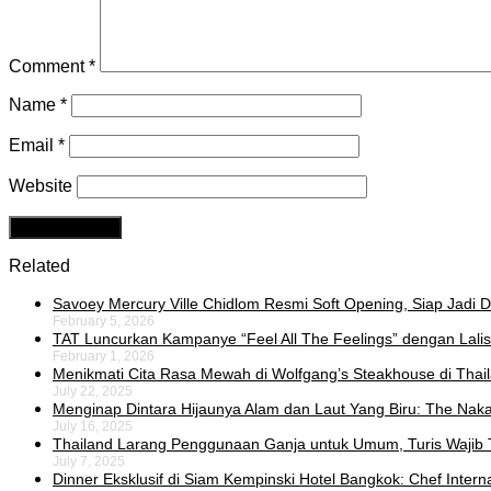
Comment
*
Name
*
Email
*
Website
Related
Savoey Mercury Ville Chidlom Resmi Soft Opening, Siap Jadi De
February 5, 2026
TAT Luncurkan Kampanye “Feel All The Feelings” dengan Lalis
February 1, 2026
Menikmati Cita Rasa Mewah di Wolfgang’s Steakhouse di Thai
July 22, 2025
Menginap Dintara Hijaunya Alam dan Laut Yang Biru: The Naka 
July 16, 2025
Thailand Larang Penggunaan Ganja untuk Umum, Turis Wajib 
July 7, 2025
Dinner Eksklusif di Siam Kempinski Hotel Bangkok: Chef Intern