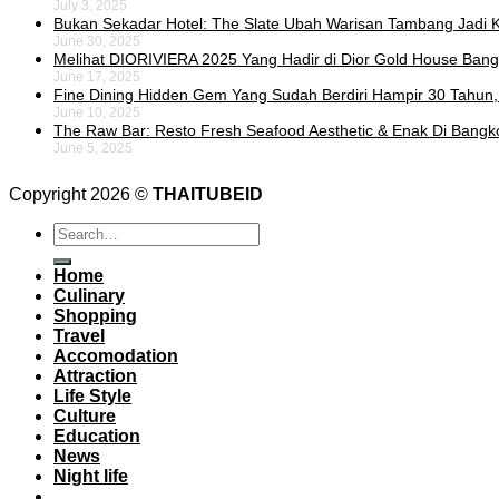
July 3, 2025
Bukan Sekadar Hotel: The Slate Ubah Warisan Tambang Jadi K
June 30, 2025
Melihat DIORIVIERA 2025 Yang Hadir di Dior Gold House Ban
June 17, 2025
Fine Dining Hidden Gem Yang Sudah Berdiri Hampir 30 Tahun,
June 10, 2025
The Raw Bar: Resto Fresh Seafood Aesthetic & Enak Di Bangk
June 5, 2025
Copyright 2026 ©
THAITUBEID
Home
Culinary
Shopping
Travel
Accomodation
Attraction
Life Style
Culture
Education
News
Night life