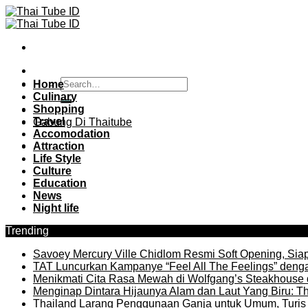
Skip
to
content
Home
Culinary
Shopping
Travel
Gabung Di Thaitube
Accomodation
Attraction
Life Style
Culture
Education
News
Night life
Trending
Savoey Mercury Ville Chidlom Resmi Soft Opening, Siap 
TAT Luncurkan Kampanye “Feel All The Feelings” denga
Menikmati Cita Rasa Mewah di Wolfgang’s Steakhouse 
Menginap Dintara Hijaunya Alam dan Laut Yang Biru: Th
Thailand Larang Penggunaan Ganja untuk Umum, Turis 