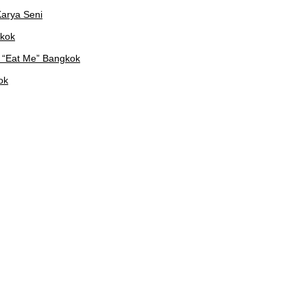
arya Seni
gkok
 “Eat Me” Bangkok
ok