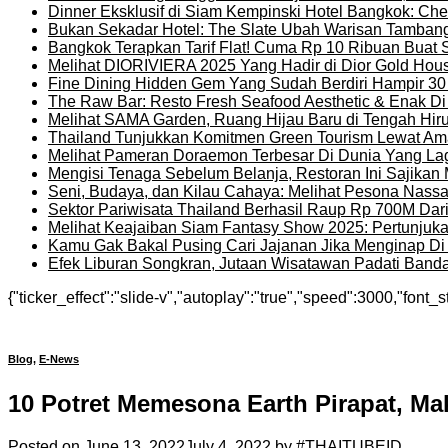
Dinner Eksklusif di Siam Kempinski Hotel Bangkok: Chef
Bukan Sekadar Hotel: The Slate Ubah Warisan Tambang
Bangkok Terapkan Tarif Flat! Cuma Rp 10 Ribuan Buat 
Melihat DIORIVIERA 2025 Yang Hadir di Dior Gold Ho
Fine Dining Hidden Gem Yang Sudah Berdiri Hampir 30
The Raw Bar: Resto Fresh Seafood Aesthetic & Enak D
Melihat SAMA Garden, Ruang Hijau Baru di Tengah Hir
Thailand Tunjukkan Komitmen Green Tourism Lewat Ama
Melihat Pameran Doraemon Terbesar Di Dunia Yang La
Mengisi Tenaga Sebelum Belanja, Restoran Ini Sajika
Seni, Budaya, dan Kilau Cahaya: Melihat Pesona Nassat
Sektor Pariwisata Thailand Berhasil Raup Rp 700M Dar
Melihat Keajaiban Siam Fantasy Show 2025: Pertunjuk
Kamu Gak Bakal Pusing Cari Jajanan Jika Menginap Di H
Efek Liburan Songkran, Jutaan Wisatawan Padati Banda
{"ticker_effect":"slide-v","autoplay":"true","speed":3000,"font_s
Blog
,
E-News
10 Potret Memesona Earth Pirapat, Ma
Posted on
June 13, 2022
July 4, 2022
by
#THAITUBEID