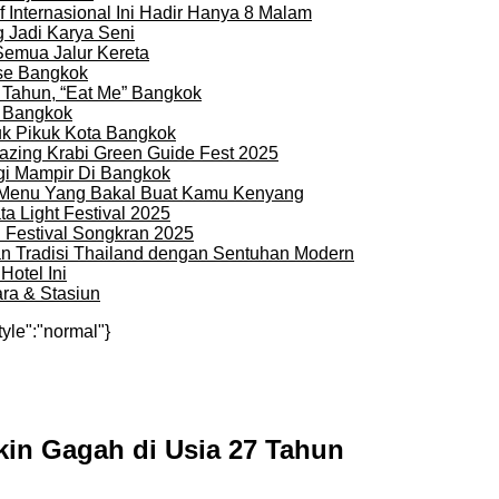
 Internasional Ini Hadir Hanya 8 Malam
 Jadi Karya Seni
Semua Jalur Kereta
use Bangkok
 Tahun, “Eat Me” Bangkok
i Bangkok
uk Pikuk Kota Bangkok
zing Krabi Green Guide Fest 2025
gi Mampir Di Bangkok
n Menu Yang Bakal Buat Kamu Kenyang
a Light Festival 2025
i Festival Songkran 2025
an Tradisi Thailand dengan Sentuhan Modern
otel Ini
ra & Stasiun
tyle":"normal"}
kin Gagah di Usia 27 Tahun