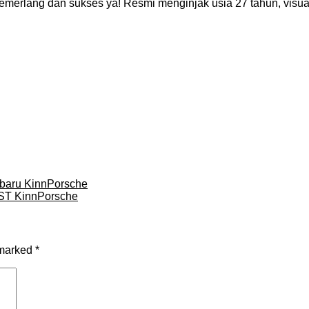
 cemerlang dan sukses ya! Resmi menginjak usia 27 tahun, vi
rbaru KinnPorsche
 OST KinnPorsche
 marked
*