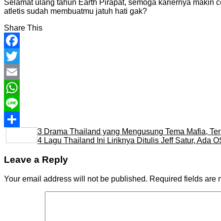
Selamat ulang tahun Earth Pirapat, semoga kariernya makin
atletis sudah membuatmu jatuh hati gak?
Share This
Facebook
Twitter
Email
WhatsApp
Line
3 Drama Thailand yang Mengusung Tema Mafia, Te
Share
4 Lagu Thailand Ini Liriknya Ditulis Jeff Satur, Ada
Leave a Reply
Your email address will not be published.
Required fields are