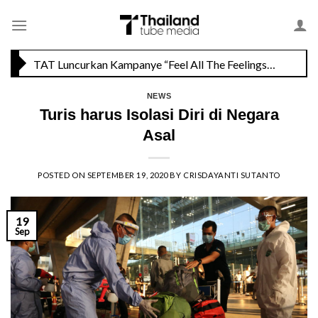
Skip
to
content
TAT Luncurkan Kampanye “Feel All The Feelings” dengan Lalisa LISA Manobal untuk Promosikan Pariwisata Berkualitas Thailand
NEWS
Menikmati Cita Rasa Mewah di Wolfgang’s Steakhouse di Thailand
Turis harus Isolasi Diri di Negara
Asal
POSTED ON
SEPTEMBER 19, 2020
BY
CRISDAYANTI SUTANTO
19
Sep