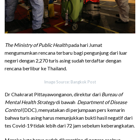
The Ministry of Public Health
pada hari Jumat
mengumumkan rencana terbaru bagi pengunjung dari luar
negeri dengan 2,270 turis asing sudah terdaftar dengan
rencana berlibur ke Thailand.
Image Source: Bangkok Post
Dr Chakrarat Pittayawonganon, direktur dari
Bureau of
Mental Health Strategy
di bawah
Department of Disease
Control
(DDC), menyatakan di perjumpaan pers kemarin
bahwa turis asing harus menunjukkan bukti hasil negatif dari
tes Covid-19 tidak lebih dari 72 jam sebelum keberangkatan.
Mereka juga harus sudah dikarantina di negara asalnya,