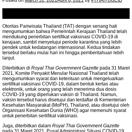
Posted on
March 31, 2021
April 6, 2021
by
#THAITUBEID
31
Mar
Otoritas Pariwisata Thailand (TAT) dengan senang hati
mengumumkan bahwa Pemerintah Kerajaan Thailand telah
mendukung penerbitan sertifikat vaksinasi COVID-19 di
kerajaan, sambil menyetujui periode karantina yang lebih
pendek untuk kedatangan internasional. Kedua tindakan
tersebut berlaku mulai hari ini hingga pemberitahuan lebih
lanjut.
Diterbitkan di
Royal Thai Government Gazette
pada 31 Maret
2021, Komite Penyakit Menular Nasional Thailand telah
mengumumkan syarat dan ketentuan untuk mengeluarkan
sertifikat vaksinasi COVID-19, dalam bentuk kertas atau
elektronik, untuk orang yang telah menerima dua dosis
COVID-19 yang diperlukan vaksin di Thailand. Namun,
vaksin tersebut harus disetujui dan terdaftar di Kementerian
Kesehatan Masyarakat (MoPH), Thailand, atau disetujui oleh
Organisasi Kesehatan Dunia (WHO) agar memenuhi syarat
untuk penerbitan sertifikat vaksinasi.
Juga, diterbitkan dalam
Royal Thai Government Gazette
pada 31 Maret 2021, Pusat Administrasi Situasi COVID-19