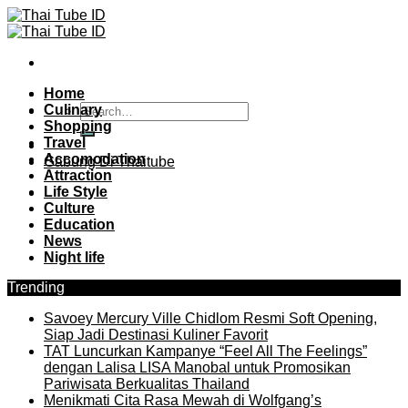
Skip
to
content
Home
Culinary
Shopping
Travel
Accomodation
Gabung Di Thaitube
Attraction
Life Style
Culture
Education
News
Night life
Trending
Savoey Mercury Ville Chidlom Resmi Soft Opening,
Siap Jadi Destinasi Kuliner Favorit
TAT Luncurkan Kampanye “Feel All The Feelings”
dengan Lalisa LISA Manobal untuk Promosikan
Pariwisata Berkualitas Thailand
Menikmati Cita Rasa Mewah di Wolfgang’s