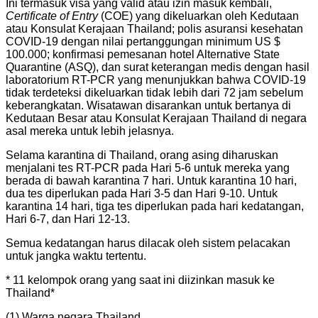
Ini termasuk visa yang valid atau izin masuk kembali,
Certificate of Entry
(COE) yang dikeluarkan oleh Kedutaan
atau Konsulat Kerajaan Thailand; polis asuransi kesehatan
COVID-19 dengan nilai pertanggungan minimum US $
100.000; konfirmasi pemesanan hotel Alternative State
Quarantine (ASQ), dan surat keterangan medis dengan hasil
laboratorium RT-PCR yang menunjukkan bahwa COVID-19
tidak terdeteksi dikeluarkan tidak lebih dari 72 jam sebelum
keberangkatan. Wisatawan disarankan untuk bertanya di
Kedutaan Besar atau Konsulat Kerajaan Thailand di negara
asal mereka untuk lebih jelasnya.
Selama karantina di Thailand, orang asing diharuskan
menjalani tes RT-PCR pada Hari 5-6 untuk mereka yang
berada di bawah karantina 7 hari. Untuk karantina 10 hari,
dua tes diperlukan pada Hari 3-5 dan Hari 9-10. Untuk
karantina 14 hari, tiga tes diperlukan pada hari kedatangan,
Hari 6-7, dan Hari 12-13.
Semua kedatangan harus dilacak oleh sistem pelacakan
untuk jangka waktu tertentu.
* 11 kelompok orang yang saat ini diizinkan masuk ke
Thailand*
(1) Warga negara Thailand.