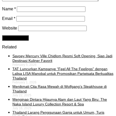
Name
*
Email
*
Website
Related
Savoey Mercury Ville Chidlom Resmi Soft Opening, Siap Jadi
Destinasi Kuliner Favorit
February 5, 2026
TAT Luncurkan Kampanye “Feel All The Feelings” dengan
Lalisa LISA Manobal untuk Promosikan Pariwisata Berkualitas
Thailand
February 1, 2026
Menikmati Cita Rasa Mewah di Wolfgang’s Steakhouse di
Thailand
July 22, 2025
Menginap Dintara Hijaunya Alam dan Laut Yang Biru: The
Naka Island Luxury Collection Resort & Spa
July 16, 2025
Thailand Larang Penggunaan Ganja untuk Umum, Turis