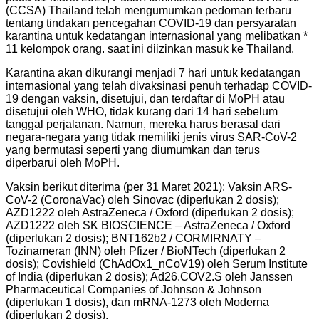
(CCSA) Thailand telah mengumumkan pedoman terbaru
tentang tindakan pencegahan COVID-19 dan persyaratan
karantina untuk kedatangan internasional yang melibatkan *
11 kelompok orang. saat ini diizinkan masuk ke Thailand.
Karantina akan dikurangi menjadi 7 hari untuk kedatangan
internasional yang telah divaksinasi penuh terhadap COVID-
19 dengan vaksin, disetujui, dan terdaftar di MoPH atau
disetujui oleh WHO, tidak kurang dari 14 hari sebelum
tanggal perjalanan. Namun, mereka harus berasal dari
negara-negara yang tidak memiliki jenis virus SAR-CoV-2
yang bermutasi seperti yang diumumkan dan terus
diperbarui oleh MoPH.
Vaksin berikut diterima (per 31 Maret 2021): Vaksin ARS-
CoV-2 (CoronaVac) oleh Sinovac (diperlukan 2 dosis);
AZD1222 oleh AstraZeneca / Oxford (diperlukan 2 dosis);
AZD1222 oleh SK BIOSCIENCE – AstraZeneca / Oxford
(diperlukan 2 dosis); BNT162b2 / CORMIRNATY –
Tozinameran (INN) oleh Pfizer / BioNTech (diperlukan 2
dosis); Covishield (ChAdOx1_nCoV19) oleh Serum Institute
of India (diperlukan 2 dosis); Ad26.COV2.S oleh Janssen
Pharmaceutical Companies of Johnson & Johnson
(diperlukan 1 dosis), dan mRNA-1273 oleh Moderna
(diperlukan 2 dosis).