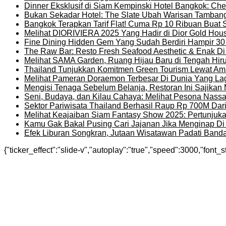
Dinner Eksklusif di Siam Kempinski Hotel Bangkok: Chef
Bukan Sekadar Hotel: The Slate Ubah Warisan Tambang
Bangkok Terapkan Tarif Flat! Cuma Rp 10 Ribuan Buat 
Melihat DIORIVIERA 2025 Yang Hadir di Dior Gold Ho
Fine Dining Hidden Gem Yang Sudah Berdiri Hampir 30
The Raw Bar: Resto Fresh Seafood Aesthetic & Enak D
Melihat SAMA Garden, Ruang Hijau Baru di Tengah Hir
Thailand Tunjukkan Komitmen Green Tourism Lewat Ama
Melihat Pameran Doraemon Terbesar Di Dunia Yang La
Mengisi Tenaga Sebelum Belanja, Restoran Ini Sajika
Seni, Budaya, dan Kilau Cahaya: Melihat Pesona Nassat
Sektor Pariwisata Thailand Berhasil Raup Rp 700M Dar
Melihat Keajaiban Siam Fantasy Show 2025: Pertunjuk
Kamu Gak Bakal Pusing Cari Jajanan Jika Menginap Di H
Efek Liburan Songkran, Jutaan Wisatawan Padati Banda
{"ticker_effect":"slide-v","autoplay":"true","speed":3000,"font_s