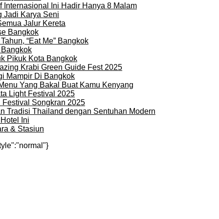
 Internasional Ini Hadir Hanya 8 Malam
 Jadi Karya Seni
Semua Jalur Kereta
use Bangkok
 Tahun, “Eat Me” Bangkok
i Bangkok
uk Pikuk Kota Bangkok
zing Krabi Green Guide Fest 2025
gi Mampir Di Bangkok
n Menu Yang Bakal Buat Kamu Kenyang
a Light Festival 2025
i Festival Songkran 2025
an Tradisi Thailand dengan Sentuhan Modern
otel Ini
ra & Stasiun
tyle":"normal"}