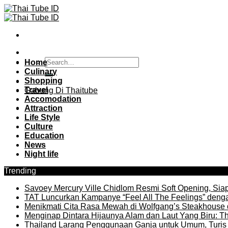
Skip
to
content
Home
Culinary
Shopping
Travel
Gabung Di Thaitube
Accomodation
Attraction
Life Style
Culture
Education
News
Night life
Trending
Savoey Mercury Ville Chidlom Resmi Soft Opening, Siap 
TAT Luncurkan Kampanye “Feel All The Feelings” denga
Menikmati Cita Rasa Mewah di Wolfgang’s Steakhouse 
Menginap Dintara Hijaunya Alam dan Laut Yang Biru: Th
Thailand Larang Penggunaan Ganja untuk Umum, Turis 