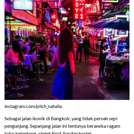
instagram.com/pilch_natalia
Sebagai jalan ikonik di Bangkok, yang tidak pernah sepi
pengunjung. Sepanjang jalan ini tentunya beraneka ragam
toko kelontong,
street food
,
bar
dan hostel.