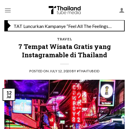
Skip
TAT Luncurkan Kampanye “Feel All The Feelings” dengan Lalisa LISA Manobal untuk Promosikan Pariwisata Berkualitas Thailand
to
content
Menikmati Cita Rasa Mewah di Wolfgang’s Steakhouse di Thailand
TRAVEL
7 Tempat Wisata Gratis yang
Instagramable di Thailand
POSTED ON
JULY 12, 2020
BY
#THAITUBEID
12
Jul