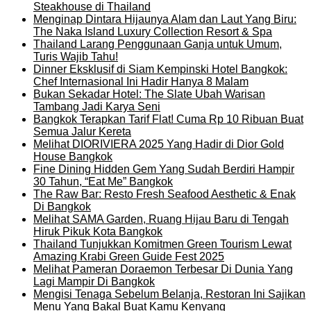
Steakhouse di Thailand
Menginap Dintara Hijaunya Alam dan Laut Yang Biru:
The Naka Island Luxury Collection Resort & Spa
Thailand Larang Penggunaan Ganja untuk Umum,
Turis Wajib Tahu!
Dinner Eksklusif di Siam Kempinski Hotel Bangkok:
Chef Internasional Ini Hadir Hanya 8 Malam
Bukan Sekadar Hotel: The Slate Ubah Warisan
Tambang Jadi Karya Seni
Bangkok Terapkan Tarif Flat! Cuma Rp 10 Ribuan Buat
Semua Jalur Kereta
Melihat DIORIVIERA 2025 Yang Hadir di Dior Gold
House Bangkok
Fine Dining Hidden Gem Yang Sudah Berdiri Hampir
30 Tahun, “Eat Me” Bangkok
The Raw Bar: Resto Fresh Seafood Aesthetic & Enak
Di Bangkok
Melihat SAMA Garden, Ruang Hijau Baru di Tengah
Hiruk Pikuk Kota Bangkok
Thailand Tunjukkan Komitmen Green Tourism Lewat
Amazing Krabi Green Guide Fest 2025
Melihat Pameran Doraemon Terbesar Di Dunia Yang
Lagi Mampir Di Bangkok
Mengisi Tenaga Sebelum Belanja, Restoran Ini Sajikan
Menu Yang Bakal Buat Kamu Kenyang