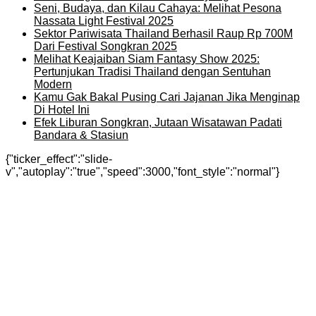
Seni, Budaya, dan Kilau Cahaya: Melihat Pesona
Nassata Light Festival 2025
Sektor Pariwisata Thailand Berhasil Raup Rp 700M
Dari Festival Songkran 2025
Melihat Keajaiban Siam Fantasy Show 2025:
Pertunjukan Tradisi Thailand dengan Sentuhan
Modern
Kamu Gak Bakal Pusing Cari Jajanan Jika Menginap
Di Hotel Ini
Efek Liburan Songkran, Jutaan Wisatawan Padati
Bandara & Stasiun
{"ticker_effect":"slide-
v","autoplay":"true","speed":3000,"font_style":"normal"}