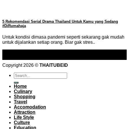
5 Rekomendasi Serial Drama Thailand Untuk Kamu yang Sedang
#DiRumahaja
Untuk kondisi dimasa pandemi seperti sekarang gak mudah
untuk dijalankan setiap orang. Biar gak stres..
03
Jun
Copyright 2026 ©
THAITUBEID
Home
Culinary
Shopping
Travel
Accomodation
Attraction
Life Style
Culture
Education