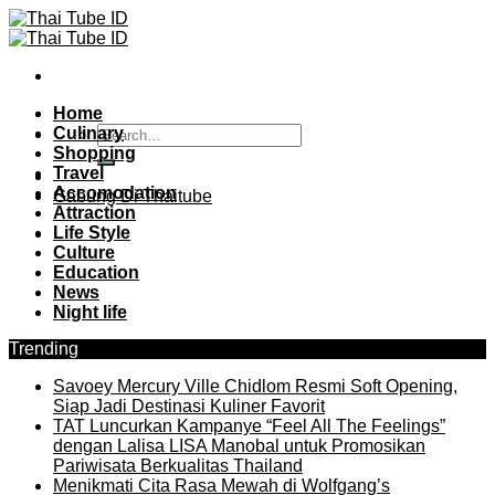
Skip
to
content
Home
Culinary
Shopping
Travel
Accomodation
Gabung Di Thaitube
Attraction
Life Style
Culture
Education
News
Night life
Trending
Savoey Mercury Ville Chidlom Resmi Soft Opening,
Siap Jadi Destinasi Kuliner Favorit
TAT Luncurkan Kampanye “Feel All The Feelings”
dengan Lalisa LISA Manobal untuk Promosikan
Pariwisata Berkualitas Thailand
Menikmati Cita Rasa Mewah di Wolfgang’s