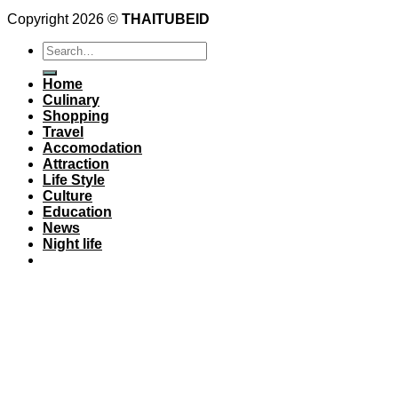
Copyright 2026 ©
THAITUBEID
Home
Culinary
Shopping
Travel
Accomodation
Attraction
Life Style
Culture
Education
News
Night life