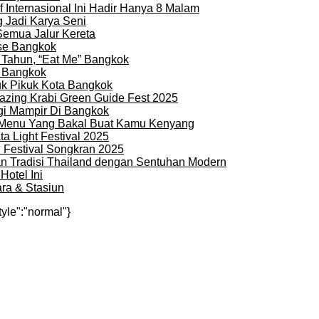
 Internasional Ini Hadir Hanya 8 Malam
 Jadi Karya Seni
Semua Jalur Kereta
use Bangkok
 Tahun, “Eat Me” Bangkok
i Bangkok
uk Pikuk Kota Bangkok
zing Krabi Green Guide Fest 2025
gi Mampir Di Bangkok
n Menu Yang Bakal Buat Kamu Kenyang
a Light Festival 2025
i Festival Songkran 2025
an Tradisi Thailand dengan Sentuhan Modern
otel Ini
ra & Stasiun
tyle":"normal"}