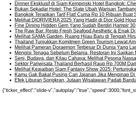
Dinner Eksklusif di Siam Kempinski Hotel Bangkok: Chef
Bukan Sekadar Hotel: The Slate Ubah Warisan Tambang
Bangkok Terapkan Tarif Flat! Cuma Rp 10 Ribuan Buat 
Melihat DIORIVIERA 2025 Yang Hadir di Dior Gold Ho
Fine Dining Hidden Gem Yang Sudah Berdiri Hampir 30
The Raw Bar: Resto Fresh Seafood Aesthetic & Enak D
Melihat SAMA Garden, Ruang Hijau Baru di Tengah Hir
Thailand Tunjukkan Komitmen Green Tourism Lewat Ama
Melihat Pameran Doraemon Terbesar Di Dunia Yang La
Mengisi Tenaga Sebelum Belanja, Restoran Ini Sajika
Seni, Budaya, dan Kilau Cahaya: Melihat Pesona Nassat
Sektor Pariwisata Thailand Berhasil Raup Rp 700M Dar
Melihat Keajaiban Siam Fantasy Show 2025: Pertunjuk
Kamu Gak Bakal Pusing Cari Jajanan Jika Menginap Di H
Efek Liburan Songkran, Jutaan Wisatawan Padati Banda
{"ticker_effect":"slide-v","autoplay":"true","speed":3000,"font_s