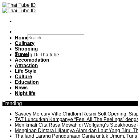
Skip
to
content
Home
Culinary
Shopping
Travel
Gabung Di Thaitube
Accomodation
Attraction
Life Style
Culture
Education
News
Night life
Trending
Savoey Mercury Ville Chidlom Resmi Soft Opening, Siap 
TAT Luncurkan Kampanye “Feel All The Feelings” denga
Menikmati Cita Rasa Mewah di Wolfgang’s Steakhouse 
Menginap Dintara Hijaunya Alam dan Laut Yang Biru: Th
Thailand Larang Penggunaan Ganja untuk Umum, Turis 