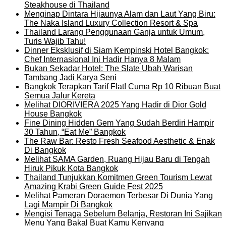
Steakhouse di Thailand
Menginap Dintara Hijaunya Alam dan Laut Yang Biru:
The Naka Island Luxury Collection Resort & Spa
Thailand Larang Penggunaan Ganja untuk Umum,
Turis Wajib Tahu!
Dinner Eksklusif di Siam Kempinski Hotel Bangkok:
Chef Internasional Ini Hadir Hanya 8 Malam
Bukan Sekadar Hotel: The Slate Ubah Warisan
Tambang Jadi Karya Seni
Bangkok Terapkan Tarif Flat! Cuma Rp 10 Ribuan Buat
Semua Jalur Kereta
Melihat DIORIVIERA 2025 Yang Hadir di Dior Gold
House Bangkok
Fine Dining Hidden Gem Yang Sudah Berdiri Hampir
30 Tahun, “Eat Me” Bangkok
The Raw Bar: Resto Fresh Seafood Aesthetic & Enak
Di Bangkok
Melihat SAMA Garden, Ruang Hijau Baru di Tengah
Hiruk Pikuk Kota Bangkok
Thailand Tunjukkan Komitmen Green Tourism Lewat
Amazing Krabi Green Guide Fest 2025
Melihat Pameran Doraemon Terbesar Di Dunia Yang
Lagi Mampir Di Bangkok
Mengisi Tenaga Sebelum Belanja, Restoran Ini Sajikan
Menu Yang Bakal Buat Kamu Kenyang