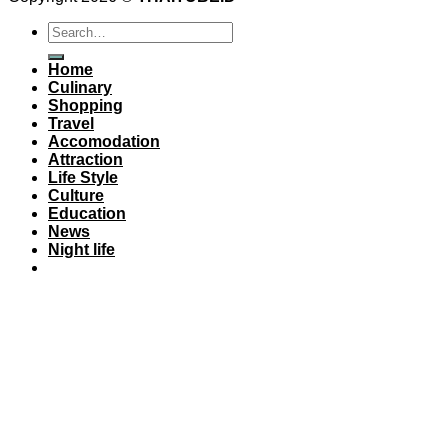
Home
Culinary
Shopping
Travel
Accomodation
Attraction
Life Style
Culture
Education
News
Night life