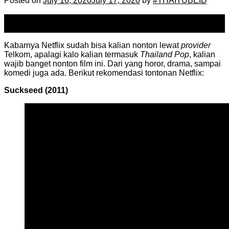
Posted on
July 16, 2020
July 17, 2020
by
#THAITUBEID
16
Jul
Kabarnya Netflix sudah bisa kalian nonton lewat
provider
Telkom, apalagi kalo kalian termasuk
Thailand Pop
, kalian
wajib banget nonton film ini. Dari yang horor, drama, sampai
komedi juga ada. Berikut rekomendasi tontonan Netflix:
Suckseed (2011)