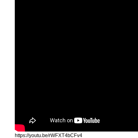
https://youtu.be/rWFXT4bCFv4