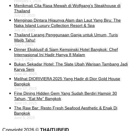
February 1, 2026
Menikmati Cita Rasa Mewah di Wolfgang’s Steakhouse di
Thailand
July 22, 2025
Menginap Dintara Hijaunya Alam dan Laut Yang Biru: The
Naka Island Luxury Collection Resort & Spa
July 16, 2025
Thailand Larang Penggunaan Ganja untuk Umum, Turis
Wajib Tahu!
July 7, 2025
Dinner Eksklusif di Siam Kempinski Hotel Bangkok: Chef
Internasional Ini Hadir Hanya 8 Malam
July 3, 2025
Bukan Sekadar Hotel: The Slate Ubah Warisan Tambang Jadi
Karya Seni
June 30, 2025
Melihat DIORIVIERA 2025 Yang Hadir di Dior Gold House
Bangkok
June 17, 2025
Fine Dining Hidden Gem Yang Sudah Berdiri Hampir 30
Tahun, “Eat Me” Bangkok
June 10, 2025
The Raw Bar: Resto Fresh Seafood Aesthetic & Enak Di
Bangkok
June 5, 2025
Copyright 2026 ©
THAITUBEID