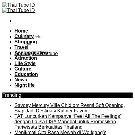
Skip
to
content
Home
Culinary
Shopping
Travel
Accomodation
Gabung Di Thaitube
Attraction
Life Style
Culture
Education
News
Night life
Trending
Savoey Mercury Ville Chidlom Resmi Soft Opening,
Siap Jadi Destinasi Kuliner Favorit
TAT Luncurkan Kampanye “Feel All The Feelings”
dengan Lalisa LISA Manobal untuk Promosikan
Pariwisata Berkualitas Thailand
Menikmati Cita Rasa Mewah di Wolfgang’s