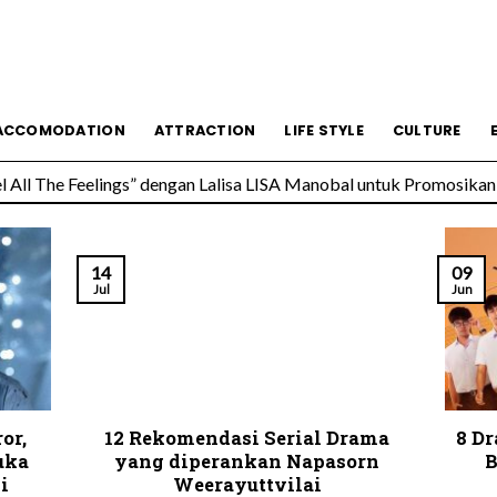
esmi Soft Opening, Siap Jadi Destinasi Kuliner Favorit
ACCOMODATION
ATTRACTION
LIFE STYLE
CULTURE
All The Feelings” dengan Lalisa LISA Manobal untuk Promosikan 
14
09
Jul
Jun
or,
12 Rekomendasi Serial Drama
8 D
uka
yang diperankan Napasorn
B
i
Weerayuttvilai