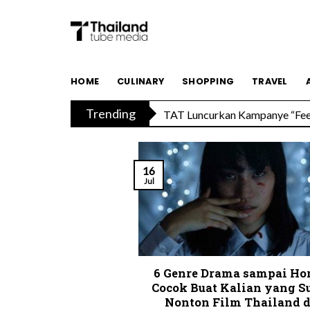
Skip
to
content
Savoey Mercury Ville Chidlom R
HOME
CULINARY
SHOPPING
TRAVEL
Trending
TAT Luncurkan Kampanye “Feel 
16
Jul
6 Genre Drama sampai Hor
Cocok Buat Kalian yang S
Nonton Film Thailand d