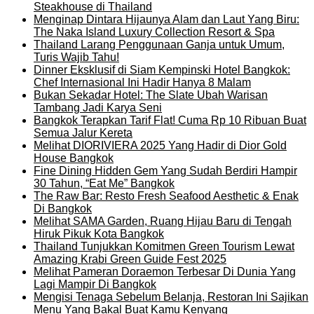
Steakhouse di Thailand
Menginap Dintara Hijaunya Alam dan Laut Yang Biru:
The Naka Island Luxury Collection Resort & Spa
Thailand Larang Penggunaan Ganja untuk Umum,
Turis Wajib Tahu!
Dinner Eksklusif di Siam Kempinski Hotel Bangkok:
Chef Internasional Ini Hadir Hanya 8 Malam
Bukan Sekadar Hotel: The Slate Ubah Warisan
Tambang Jadi Karya Seni
Bangkok Terapkan Tarif Flat! Cuma Rp 10 Ribuan Buat
Semua Jalur Kereta
Melihat DIORIVIERA 2025 Yang Hadir di Dior Gold
House Bangkok
Fine Dining Hidden Gem Yang Sudah Berdiri Hampir
30 Tahun, “Eat Me” Bangkok
The Raw Bar: Resto Fresh Seafood Aesthetic & Enak
Di Bangkok
Melihat SAMA Garden, Ruang Hijau Baru di Tengah
Hiruk Pikuk Kota Bangkok
Thailand Tunjukkan Komitmen Green Tourism Lewat
Amazing Krabi Green Guide Fest 2025
Melihat Pameran Doraemon Terbesar Di Dunia Yang
Lagi Mampir Di Bangkok
Mengisi Tenaga Sebelum Belanja, Restoran Ini Sajikan
Menu Yang Bakal Buat Kamu Kenyang