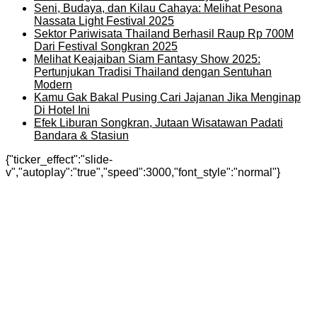
Seni, Budaya, dan Kilau Cahaya: Melihat Pesona
Nassata Light Festival 2025
Sektor Pariwisata Thailand Berhasil Raup Rp 700M
Dari Festival Songkran 2025
Melihat Keajaiban Siam Fantasy Show 2025:
Pertunjukan Tradisi Thailand dengan Sentuhan
Modern
Kamu Gak Bakal Pusing Cari Jajanan Jika Menginap
Di Hotel Ini
Efek Liburan Songkran, Jutaan Wisatawan Padati
Bandara & Stasiun
{"ticker_effect":"slide-
v","autoplay":"true","speed":3000,"font_style":"normal"}