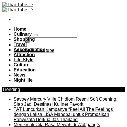
Skip
to
content
Home
Culinary
Shopping
Travel
Accomodation
Gabung Di Thaitube
Attraction
Life Style
Culture
Education
News
Night life
Trending
Savoey Mercury Ville Chidlom Resmi Soft Opening,
Siap Jadi Destinasi Kuliner Favorit
TAT Luncurkan Kampanye “Feel All The Feelings”
dengan Lalisa LISA Manobal untuk Promosikan
Pariwisata Berkualitas Thailand
Menikmati Cita Rasa Mewah di Wolfgang’s