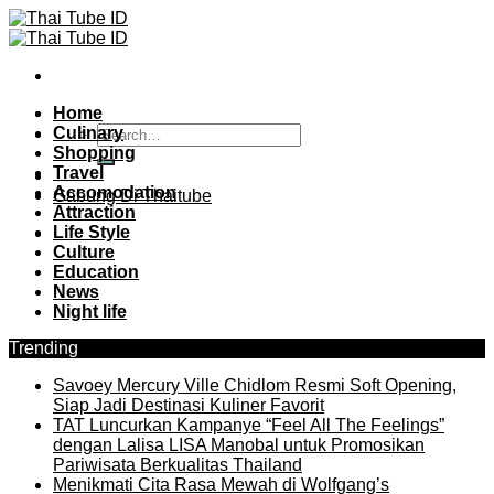
Skip
to
content
Home
Culinary
Shopping
Travel
Accomodation
Gabung Di Thaitube
Attraction
Life Style
Culture
Education
News
Night life
Trending
Savoey Mercury Ville Chidlom Resmi Soft Opening,
Siap Jadi Destinasi Kuliner Favorit
TAT Luncurkan Kampanye “Feel All The Feelings”
dengan Lalisa LISA Manobal untuk Promosikan
Pariwisata Berkualitas Thailand
Menikmati Cita Rasa Mewah di Wolfgang’s