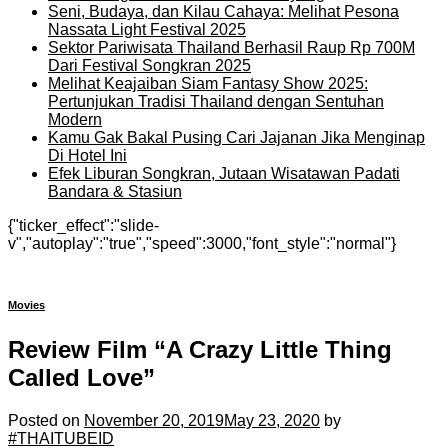
Seni, Budaya, dan Kilau Cahaya: Melihat Pesona
Nassata Light Festival 2025
Sektor Pariwisata Thailand Berhasil Raup Rp 700M
Dari Festival Songkran 2025
Melihat Keajaiban Siam Fantasy Show 2025:
Pertunjukan Tradisi Thailand dengan Sentuhan
Modern
Kamu Gak Bakal Pusing Cari Jajanan Jika Menginap
Di Hotel Ini
Efek Liburan Songkran, Jutaan Wisatawan Padati
Bandara & Stasiun
{"ticker_effect":"slide-
v","autoplay":"true","speed":3000,"font_style":"normal"}
Movies
Review Film “A Crazy Little Thing
Called Love”
Posted on
November 20, 2019
May 23, 2020
by
#THAITUBEID