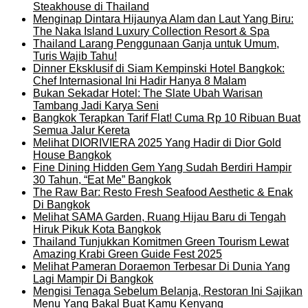
Steakhouse di Thailand
Menginap Dintara Hijaunya Alam dan Laut Yang Biru:
The Naka Island Luxury Collection Resort & Spa
Thailand Larang Penggunaan Ganja untuk Umum,
Turis Wajib Tahu!
Dinner Eksklusif di Siam Kempinski Hotel Bangkok:
Chef Internasional Ini Hadir Hanya 8 Malam
Bukan Sekadar Hotel: The Slate Ubah Warisan
Tambang Jadi Karya Seni
Bangkok Terapkan Tarif Flat! Cuma Rp 10 Ribuan Buat
Semua Jalur Kereta
Melihat DIORIVIERA 2025 Yang Hadir di Dior Gold
House Bangkok
Fine Dining Hidden Gem Yang Sudah Berdiri Hampir
30 Tahun, “Eat Me” Bangkok
The Raw Bar: Resto Fresh Seafood Aesthetic & Enak
Di Bangkok
Melihat SAMA Garden, Ruang Hijau Baru di Tengah
Hiruk Pikuk Kota Bangkok
Thailand Tunjukkan Komitmen Green Tourism Lewat
Amazing Krabi Green Guide Fest 2025
Melihat Pameran Doraemon Terbesar Di Dunia Yang
Lagi Mampir Di Bangkok
Mengisi Tenaga Sebelum Belanja, Restoran Ini Sajikan
Menu Yang Bakal Buat Kamu Kenyang