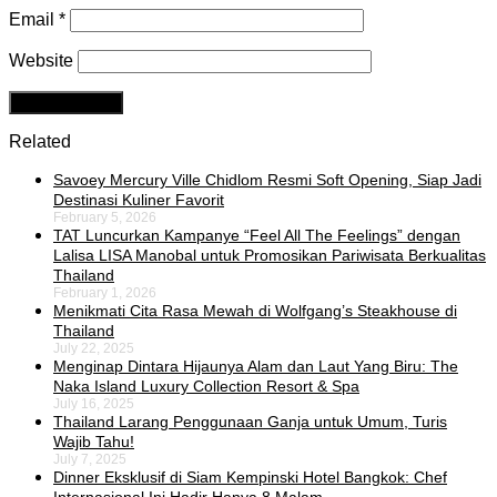
Email
*
Website
Related
Savoey Mercury Ville Chidlom Resmi Soft Opening, Siap Jadi
Destinasi Kuliner Favorit
February 5, 2026
TAT Luncurkan Kampanye “Feel All The Feelings” dengan
Lalisa LISA Manobal untuk Promosikan Pariwisata Berkualitas
Thailand
February 1, 2026
Menikmati Cita Rasa Mewah di Wolfgang’s Steakhouse di
Thailand
July 22, 2025
Menginap Dintara Hijaunya Alam dan Laut Yang Biru: The
Naka Island Luxury Collection Resort & Spa
July 16, 2025
Thailand Larang Penggunaan Ganja untuk Umum, Turis
Wajib Tahu!
July 7, 2025
Dinner Eksklusif di Siam Kempinski Hotel Bangkok: Chef