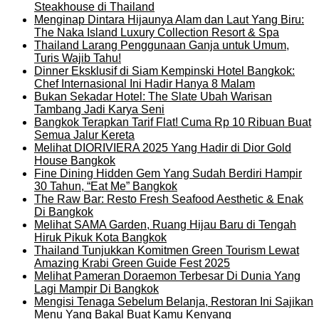
Steakhouse di Thailand
Menginap Dintara Hijaunya Alam dan Laut Yang Biru:
The Naka Island Luxury Collection Resort & Spa
Thailand Larang Penggunaan Ganja untuk Umum,
Turis Wajib Tahu!
Dinner Eksklusif di Siam Kempinski Hotel Bangkok:
Chef Internasional Ini Hadir Hanya 8 Malam
Bukan Sekadar Hotel: The Slate Ubah Warisan
Tambang Jadi Karya Seni
Bangkok Terapkan Tarif Flat! Cuma Rp 10 Ribuan Buat
Semua Jalur Kereta
Melihat DIORIVIERA 2025 Yang Hadir di Dior Gold
House Bangkok
Fine Dining Hidden Gem Yang Sudah Berdiri Hampir
30 Tahun, “Eat Me” Bangkok
The Raw Bar: Resto Fresh Seafood Aesthetic & Enak
Di Bangkok
Melihat SAMA Garden, Ruang Hijau Baru di Tengah
Hiruk Pikuk Kota Bangkok
Thailand Tunjukkan Komitmen Green Tourism Lewat
Amazing Krabi Green Guide Fest 2025
Melihat Pameran Doraemon Terbesar Di Dunia Yang
Lagi Mampir Di Bangkok
Mengisi Tenaga Sebelum Belanja, Restoran Ini Sajikan
Menu Yang Bakal Buat Kamu Kenyang