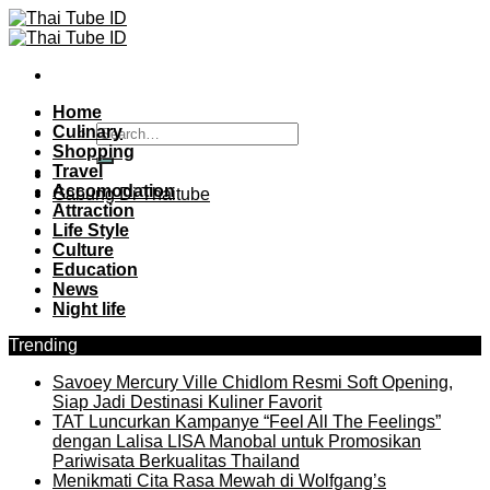
Skip
to
content
Home
Culinary
Shopping
Travel
Accomodation
Gabung Di Thaitube
Attraction
Life Style
Culture
Education
News
Night life
Trending
Savoey Mercury Ville Chidlom Resmi Soft Opening,
Siap Jadi Destinasi Kuliner Favorit
TAT Luncurkan Kampanye “Feel All The Feelings”
dengan Lalisa LISA Manobal untuk Promosikan
Pariwisata Berkualitas Thailand
Menikmati Cita Rasa Mewah di Wolfgang’s