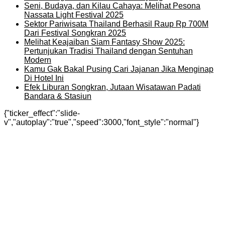
Seni, Budaya, dan Kilau Cahaya: Melihat Pesona
Nassata Light Festival 2025
Sektor Pariwisata Thailand Berhasil Raup Rp 700M
Dari Festival Songkran 2025
Melihat Keajaiban Siam Fantasy Show 2025:
Pertunjukan Tradisi Thailand dengan Sentuhan
Modern
Kamu Gak Bakal Pusing Cari Jajanan Jika Menginap
Di Hotel Ini
Efek Liburan Songkran, Jutaan Wisatawan Padati
Bandara & Stasiun
{"ticker_effect":"slide-
v","autoplay":"true","speed":3000,"font_style":"normal"}