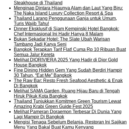
Steakhouse di Thailand
Menginap Dintara Hijaunya Alam dan Laut Yang Biru:
The Naka Island Luxury Collection Resort & Spa
Thailand Larang Penggunaan Ganja untuk Umum,
Turis Wajib Tahu!
Dinner Eksklusif di Siam Kempinski Hotel Bangkok:
Chef Internasional Ini Hadir Hanya 8 Malam
Bukan Sekadar Hotel: The Slate Ubah Warisan
Tambang Jadi Karya Seni
Bangkok Terapkan Tarif Flat! Cuma Rp 10 Ribuan Buat
Semua Jalur Kereta
Melihat DIORIVIERA 2025 Yang Hadir di Dior Gold
House Bangkok
Fine Dining Hidden Gem Yang Sudah Berdiri Hampir
30 Tahun, “Eat Me” Bangkok
The Raw Bar: Resto Fresh Seafood Aesthetic & Enak
Di Bangkok
Melihat SAMA Garden, Ruang Hijau Baru di Tengah
Hiruk Pikuk Kota Bangkok
Thailand Tunjukkan Komitmen Green Tourism Lewat
Amazing Krabi Green Guide Fest 2025
Melihat Pameran Doraemon Terbesar Di Dunia Yang
Lagi Mampir Di Bangkok
Mengisi Tenaga Sebelum Belanja, Restoran Ini Sajikan
Menu Yang Bakal Buat Kamu Kenyang