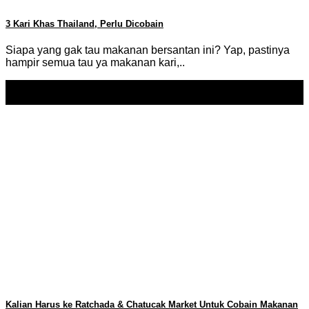
3 Kari Khas Thailand, Perlu Dicobain
Siapa yang gak tau makanan bersantan ini? Yap, pastinya
hampir semua tau ya makanan kari,..
12
Oct
Kalian Harus ke Ratchada & Chatucak Market Untuk Cobain Makanan