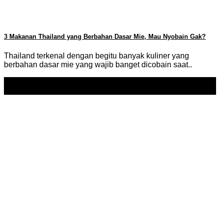
3 Makanan Thailand yang Berbahan Dasar Mie, Mau Nyobain Gak?
Thailand terkenal dengan begitu banyak kuliner yang
berbahan dasar mie yang wajib banget dicobain saat..
18
Nov