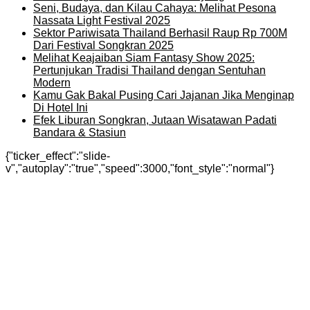
Seni, Budaya, dan Kilau Cahaya: Melihat Pesona
Nassata Light Festival 2025
Sektor Pariwisata Thailand Berhasil Raup Rp 700M
Dari Festival Songkran 2025
Melihat Keajaiban Siam Fantasy Show 2025:
Pertunjukan Tradisi Thailand dengan Sentuhan
Modern
Kamu Gak Bakal Pusing Cari Jajanan Jika Menginap
Di Hotel Ini
Efek Liburan Songkran, Jutaan Wisatawan Padati
Bandara & Stasiun
{"ticker_effect":"slide-
v","autoplay":"true","speed":3000,"font_style":"normal"}