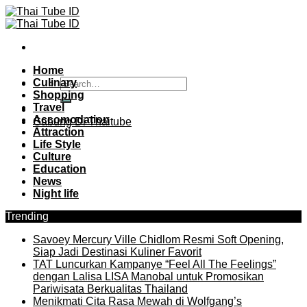
Skip
to
content
Home
Culinary
Shopping
Travel
Accomodation
Gabung Di Thaitube
Attraction
Life Style
Culture
Education
News
Night life
Trending
Savoey Mercury Ville Chidlom Resmi Soft Opening,
Siap Jadi Destinasi Kuliner Favorit
TAT Luncurkan Kampanye “Feel All The Feelings”
dengan Lalisa LISA Manobal untuk Promosikan
Pariwisata Berkualitas Thailand
Menikmati Cita Rasa Mewah di Wolfgang’s