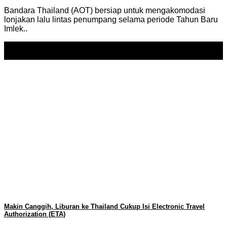
Bandara Thailand (AOT) bersiap untuk mengakomodasi
lonjakan lalu lintas penumpang selama periode Tahun Baru
Imlek..
26
Jan
Makin Canggih, Liburan ke Thailand Cukup Isi Electronic Travel
Authorization (ETA)