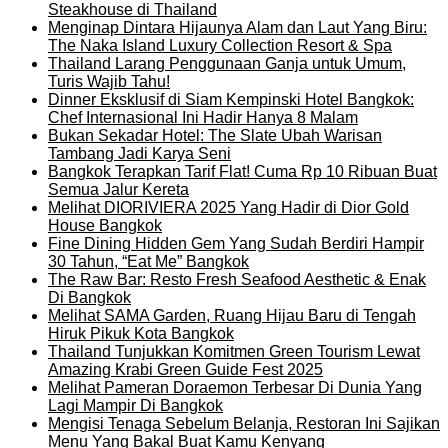
Steakhouse di Thailand
Menginap Dintara Hijaunya Alam dan Laut Yang Biru:
The Naka Island Luxury Collection Resort & Spa
Thailand Larang Penggunaan Ganja untuk Umum,
Turis Wajib Tahu!
Dinner Eksklusif di Siam Kempinski Hotel Bangkok:
Chef Internasional Ini Hadir Hanya 8 Malam
Bukan Sekadar Hotel: The Slate Ubah Warisan
Tambang Jadi Karya Seni
Bangkok Terapkan Tarif Flat! Cuma Rp 10 Ribuan Buat
Semua Jalur Kereta
Melihat DIORIVIERA 2025 Yang Hadir di Dior Gold
House Bangkok
Fine Dining Hidden Gem Yang Sudah Berdiri Hampir
30 Tahun, “Eat Me” Bangkok
The Raw Bar: Resto Fresh Seafood Aesthetic & Enak
Di Bangkok
Melihat SAMA Garden, Ruang Hijau Baru di Tengah
Hiruk Pikuk Kota Bangkok
Thailand Tunjukkan Komitmen Green Tourism Lewat
Amazing Krabi Green Guide Fest 2025
Melihat Pameran Doraemon Terbesar Di Dunia Yang
Lagi Mampir Di Bangkok
Mengisi Tenaga Sebelum Belanja, Restoran Ini Sajikan
Menu Yang Bakal Buat Kamu Kenyang