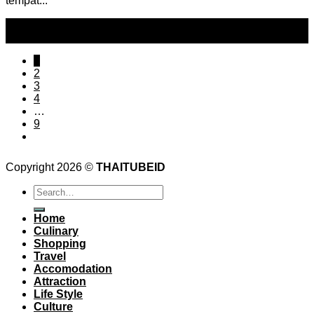
tempat...
13
Dec
1
2
3
4
…
9
Copyright 2026 ©
THAITUBEID
Home
Culinary
Shopping
Travel
Accomodation
Attraction
Life Style
Culture