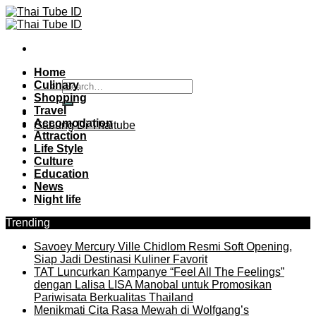
Skip
to
content
Home
Culinary
Shopping
Travel
Accomodation
Gabung Di Thaitube
Attraction
Life Style
Culture
Education
News
Night life
Trending
Savoey Mercury Ville Chidlom Resmi Soft Opening,
Siap Jadi Destinasi Kuliner Favorit
TAT Luncurkan Kampanye “Feel All The Feelings”
dengan Lalisa LISA Manobal untuk Promosikan
Pariwisata Berkualitas Thailand
Menikmati Cita Rasa Mewah di Wolfgang’s