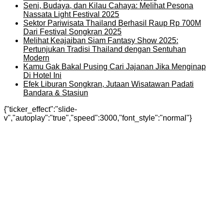
Seni, Budaya, dan Kilau Cahaya: Melihat Pesona
Nassata Light Festival 2025
Sektor Pariwisata Thailand Berhasil Raup Rp 700M
Dari Festival Songkran 2025
Melihat Keajaiban Siam Fantasy Show 2025:
Pertunjukan Tradisi Thailand dengan Sentuhan
Modern
Kamu Gak Bakal Pusing Cari Jajanan Jika Menginap
Di Hotel Ini
Efek Liburan Songkran, Jutaan Wisatawan Padati
Bandara & Stasiun
{"ticker_effect":"slide-
v","autoplay":"true","speed":3000,"font_style":"normal"}