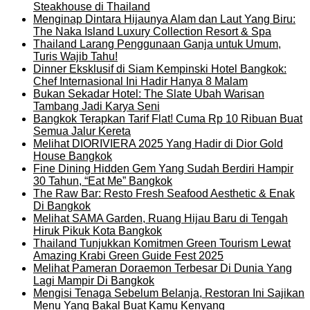
Steakhouse di Thailand
Menginap Dintara Hijaunya Alam dan Laut Yang Biru:
The Naka Island Luxury Collection Resort & Spa
Thailand Larang Penggunaan Ganja untuk Umum,
Turis Wajib Tahu!
Dinner Eksklusif di Siam Kempinski Hotel Bangkok:
Chef Internasional Ini Hadir Hanya 8 Malam
Bukan Sekadar Hotel: The Slate Ubah Warisan
Tambang Jadi Karya Seni
Bangkok Terapkan Tarif Flat! Cuma Rp 10 Ribuan Buat
Semua Jalur Kereta
Melihat DIORIVIERA 2025 Yang Hadir di Dior Gold
House Bangkok
Fine Dining Hidden Gem Yang Sudah Berdiri Hampir
30 Tahun, “Eat Me” Bangkok
The Raw Bar: Resto Fresh Seafood Aesthetic & Enak
Di Bangkok
Melihat SAMA Garden, Ruang Hijau Baru di Tengah
Hiruk Pikuk Kota Bangkok
Thailand Tunjukkan Komitmen Green Tourism Lewat
Amazing Krabi Green Guide Fest 2025
Melihat Pameran Doraemon Terbesar Di Dunia Yang
Lagi Mampir Di Bangkok
Mengisi Tenaga Sebelum Belanja, Restoran Ini Sajikan
Menu Yang Bakal Buat Kamu Kenyang