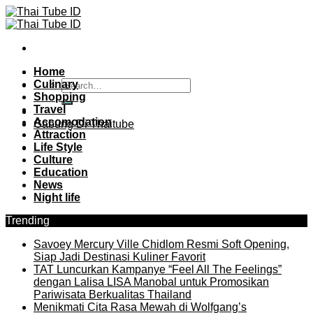
Skip
to
content
Home
Culinary
Shopping
Travel
Accomodation
Gabung Di Thaitube
Attraction
Life Style
Culture
Education
News
Night life
Trending
Savoey Mercury Ville Chidlom Resmi Soft Opening,
Siap Jadi Destinasi Kuliner Favorit
TAT Luncurkan Kampanye “Feel All The Feelings”
dengan Lalisa LISA Manobal untuk Promosikan
Pariwisata Berkualitas Thailand
Menikmati Cita Rasa Mewah di Wolfgang’s