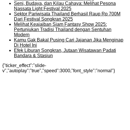
Seni, Budaya, dan Kilau Cahaya: Melihat Pesona
Nassata Light Festival 2025
Sektor Pariwisata Thailand Berhasil Raup Rp 700M
Dari Festival Songkran 2025
Melihat Keajaiban Siam Fantasy Show 2025:
Pertunjukan Tradisi Thailand dengan Sentuhan
Modern
Kamu Gak Bakal Pusing Cari Jajanan Jika Menginap
Di Hotel Ini
Efek Liburan Songkran, Jutaan Wisatawan Padati
Bandara & Stasiun
{"ticker_effect":"slide-
v","autoplay":"true","speed":3000,"font_style":"normal"}