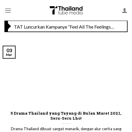
Skip
Savoey Mercury Ville Chidlom Resmi Soft Opening, Siap Jadi Destinasi Kuliner Favorit
to
content
TAT Luncurkan Kampanye “Feel All The Feelings” dengan Lalisa LISA Manobal untuk Promosikan Pariwisata Berkualitas Thailand
03
Mar
5 Drama Thailand yang Tayang di Bulan Maret 2021,
Seru-Seru Lho!
Drama Thailand dibuat sangat menarik, dengan alur cerita yang