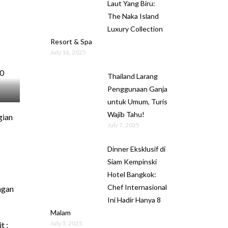
Laut Yang Biru:
The Naka Island
Luxury Collection
Resort & Spa
July 16, 2025
00
Thailand Larang
Penggunaan Ganja
untuk Umum, Turis
Wajib Tahu!
gian
July 7, 2025
Dinner Eksklusif di
Siam Kempinski
Hotel Bangkok:
Chef Internasional
ngan
Ini Hadir Hanya 8
Malam
July 3, 2025
t :