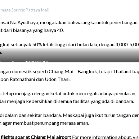
Image Source: Pattaya Mail
umsai Na Ayudhaya, mengatakan bahwa angka untuk penerbangan
at dari biasanya yang hanya 40.
at sebanyak 50% lebih tinggi dari bulan lalu, dengan 4,000-5,0
.
Image Source: TTRWEEKLY
gan domestik seperti Chiang Mai – Bangkok, tetapi Thailand ba
 Ubon Ratchathani dan Udon Thani.
tetap menjaga dengan ketat untuk mencegah adanya penularan,
dan menjaga kebersihkan di semua fasilitas yang ada di bandara.
di dalam dan sekitar bandara. Maskapai juga ikut turun tangan de
n agar membuat penumpang merasa aman.
flights soar at Chiang Mai airport
For more information about, visi