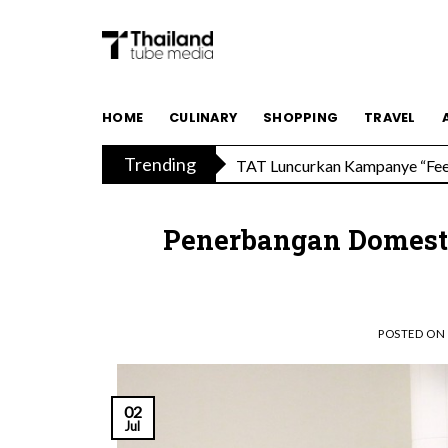
Skip
to
content
Savoey Mercury Ville Chidlom R
HOME
CULINARY
SHOPPING
TRAVEL
Trending
TAT Luncurkan Kampanye “Feel 
Penerbangan Domest
POSTED ON
02
Jul