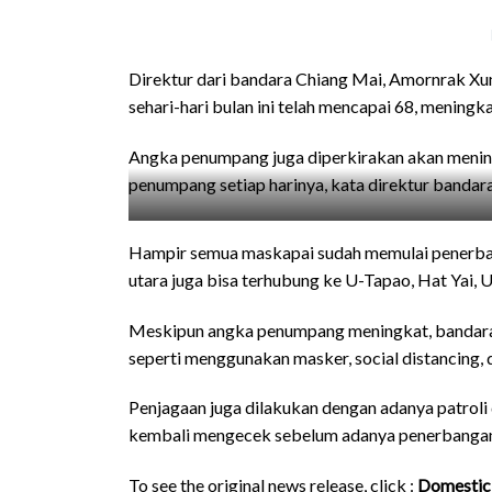
Direktur dari bandara Chiang Mai, Amornrak X
sehari-hari bulan ini telah mencapai 68, meningk
Angka penumpang juga diperkirakan akan meningk
penumpang setiap harinya, kata direktur bandara
Hampir semua maskapai sudah memulai penerban
utara juga bisa terhubung ke U-Tapao, Hat Yai,
Meskipun angka penumpang meningkat, bandara 
seperti menggunakan masker, social distancing, 
Penjagaan juga dilakukan dengan adanya patroli 
kembali mengecek sebelum adanya penerbanga
To see the original news release, click :
Domestic 