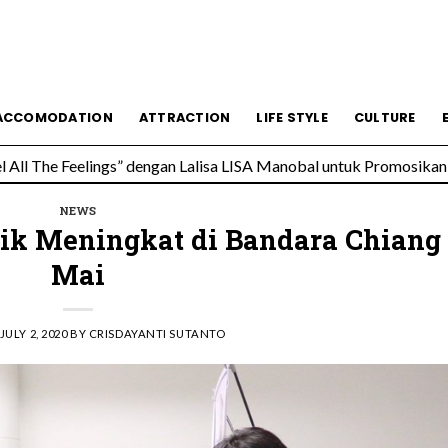
esmi Soft Opening, Siap Jadi Destinasi Kuliner Favorit
ACCOMODATION
ATTRACTION
LIFE STYLE
CULTURE
All The Feelings” dengan Lalisa LISA Manobal untuk Promosikan 
NEWS
ik Meningkat di Bandara Chiang
Mai
JULY 2, 2020
BY
CRISDAYANTI SUTANTO