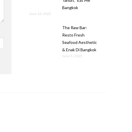
Tahun, “Eat Me”
Bangkok
June 10, 2025
The Raw Bar:
Resto Fresh
Seafood Aesthetic
& Enak Di Bangkok
June 5, 2025