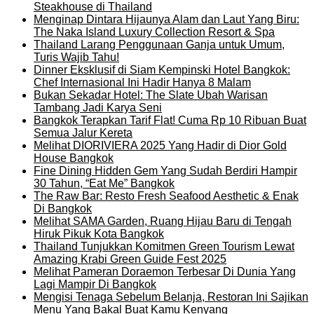
Steakhouse di Thailand
Menginap Dintara Hijaunya Alam dan Laut Yang Biru:
The Naka Island Luxury Collection Resort & Spa
Thailand Larang Penggunaan Ganja untuk Umum,
Turis Wajib Tahu!
Dinner Eksklusif di Siam Kempinski Hotel Bangkok:
Chef Internasional Ini Hadir Hanya 8 Malam
Bukan Sekadar Hotel: The Slate Ubah Warisan
Tambang Jadi Karya Seni
Bangkok Terapkan Tarif Flat! Cuma Rp 10 Ribuan Buat
Semua Jalur Kereta
Melihat DIORIVIERA 2025 Yang Hadir di Dior Gold
House Bangkok
Fine Dining Hidden Gem Yang Sudah Berdiri Hampir
30 Tahun, “Eat Me” Bangkok
The Raw Bar: Resto Fresh Seafood Aesthetic & Enak
Di Bangkok
Melihat SAMA Garden, Ruang Hijau Baru di Tengah
Hiruk Pikuk Kota Bangkok
Thailand Tunjukkan Komitmen Green Tourism Lewat
Amazing Krabi Green Guide Fest 2025
Melihat Pameran Doraemon Terbesar Di Dunia Yang
Lagi Mampir Di Bangkok
Mengisi Tenaga Sebelum Belanja, Restoran Ini Sajikan
Menu Yang Bakal Buat Kamu Kenyang