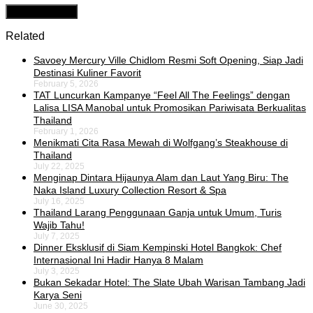
Related
Savoey Mercury Ville Chidlom Resmi Soft Opening, Siap Jadi
Destinasi Kuliner Favorit
February 5, 2026
TAT Luncurkan Kampanye “Feel All The Feelings” dengan
Lalisa LISA Manobal untuk Promosikan Pariwisata Berkualitas
Thailand
February 1, 2026
Menikmati Cita Rasa Mewah di Wolfgang’s Steakhouse di
Thailand
July 22, 2025
Menginap Dintara Hijaunya Alam dan Laut Yang Biru: The
Naka Island Luxury Collection Resort & Spa
July 16, 2025
Thailand Larang Penggunaan Ganja untuk Umum, Turis
Wajib Tahu!
July 7, 2025
Dinner Eksklusif di Siam Kempinski Hotel Bangkok: Chef
Internasional Ini Hadir Hanya 8 Malam
July 3, 2025
Bukan Sekadar Hotel: The Slate Ubah Warisan Tambang Jadi
Karya Seni
June 30, 2025