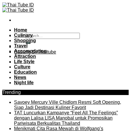
Skip
to
content
Home
Culinary
Shopping
Travel
Accomodation
Gabung Di Thaitube
Attraction
Life Style
Culture
Education
News
Night life
Trending
Savoey Mercury Ville Chidlom Resmi Soft Opening,
Siap Jadi Destinasi Kuliner Favorit
TAT Luncurkan Kampanye “Feel All The Feelings”
dengan Lalisa LISA Manobal untuk Promosikan
Pariwisata Berkualitas Thailand
Menikmati Cita Rasa Mewah di Wolfgang’s