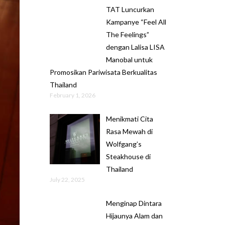
TAT Luncurkan
Kampanye “Feel All
The Feelings”
dengan Lalisa LISA
Manobal untuk
Promosikan Pariwisata Berkualitas
Thailand
February 1, 2026
Menikmati Cita
Rasa Mewah di
Wolfgang’s
Steakhouse di
Thailand
July 22, 2025
Menginap Dintara
Hijaunya Alam dan