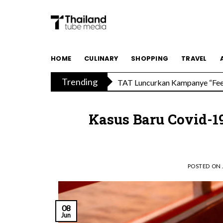
Skip
to
content
HOME
CULINARY
SHOPPING
TRAVEL
TAT Luncurkan Kampanye “Feel 
Trending
Menikmati Cita Rasa Mewah di
Kasus Baru Covid-1
POSTED ON
08
Jun