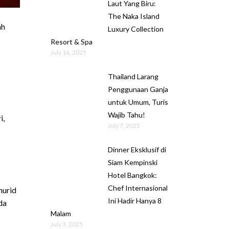
Laut Yang Biru:
The Naka Island
ah
Luxury Collection
Resort & Spa
July 16, 2025
Thailand Larang
Penggunaan Ganja
untuk Umum, Turis
Wajib Tahu!
i,
July 7, 2025
Dinner Eksklusif di
Siam Kempinski
Hotel Bangkok:
Chef Internasional
murid
Ini Hadir Hanya 8
da
Malam
July 3, 2025