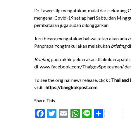
Dr Taweesilp mengatakan, mulai dari sekarang
mengenai Covid-19 setiap hari Sabtu dan Mingg
pembatasan juga sudah dilonggarkan.
Juru bicara mengatakan bahwa tetap akan ada
b
Panprapa Yongtrakul akan melakukan
briefing
di
Briefing
pada akhir pekan akan dilakukan apabila 
di
www.facebook.com/ThaigovSpokesman/
da
To see the original news release, click :
Thailand 
visit :
https://bangkokpost.com
Share This
Facebook
Twitter
Email
WhatsApp
Line
Share