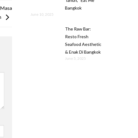
Tahun, “Eat Me”
u Masa
Bangkok
June 10, 2025
n
The Raw Bar:
Resto Fresh
Seafood Aesthetic
& Enak Di Bangkok
June 5, 2025